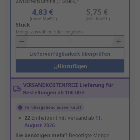
Zwischensumme (1 Stück)*
4,83 €
5,75 €
(ohne MwSt.)
(inkl. MwSt.)
Add
Stück
to
Menge auswählen oder eingeben
Basket
Lieferverfügbarkeit überprüfen
Hinzufügen
VERSANDKOSTENFREIE Lieferung für
Bestellungen ab 100,00 €
Vorübergehend ausverkauft
22
Einheit(en) mit Versand ab
11.
August 2026
Sie benötigen mehr?
Benötigte Menge