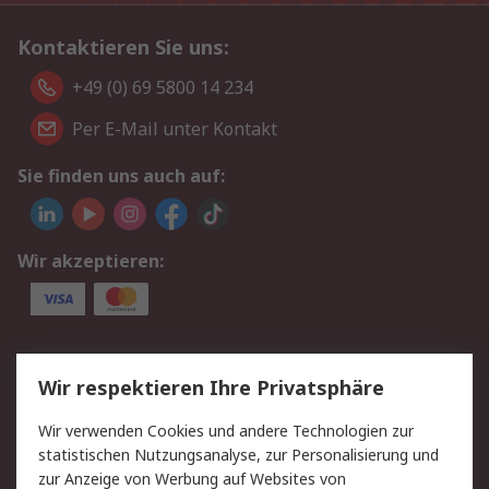
Kontaktieren Sie uns:
+49 (0) 69 5800 14 234
Per E-Mail unter Kontakt
Sie finden uns auch auf:
Wir akzeptieren:
Service
Wir respektieren Ihre Privatsphäre
Value Added Services
Lieferlösungen
Wir verwenden Cookies und andere Technologien zur
Rücksendungen
Kontakt
statistischen Nutzungsanalyse, zur Personalisierung und
Hilfe
Privatkunden
zur Anzeige von Werbung auf Websites von