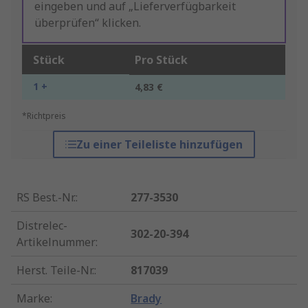
eingeben und auf „Lieferverfügbarkeit
überprüfen“ klicken.
Stück
Pro Stück
1 +
4,83 €
*Richtpreis
Zu einer Teileliste hinzufügen
RS Best.-Nr.
:
277-3530
Distrelec-
302-20-394
Artikelnummer
:
Herst. Teile-Nr.
:
817039
Marke
:
Brady