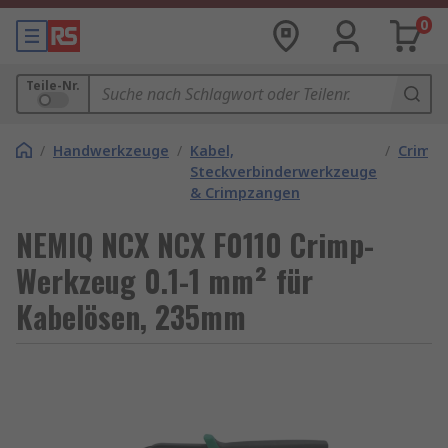
0
Teile-Nr.
/
Handwerkzeuge
/
Kabel,
/
Crimp
Steckverbinderwerkzeuge
& Crimpzangen
NEMIQ NCX NCX F0110 Crimp-
Werkzeug 0.1-1 mm² für
Kabelösen, 235mm