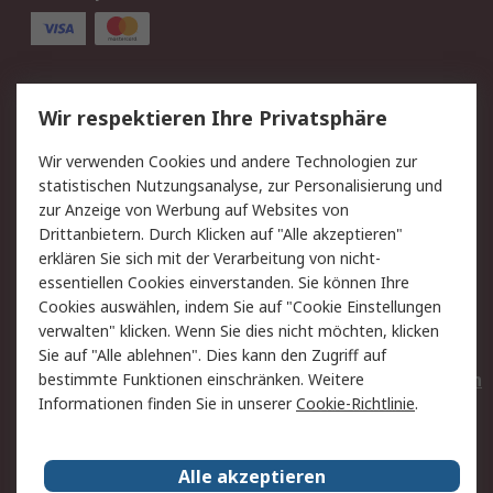
Service
Wir respektieren Ihre Privatsphäre
Value Added Services
Lieferlösungen
Wir verwenden Cookies und andere Technologien zur
Rücksendungen
Kontakt
statistischen Nutzungsanalyse, zur Personalisierung und
Hilfe
Privatkunden
zur Anzeige von Werbung auf Websites von
Drittanbietern. Durch Klicken auf "Alle akzeptieren"
Rechtliches
erklären Sie sich mit der Verarbeitung von nicht-
essentiellen Cookies einverstanden. Sie können Ihre
AGB
Datenschutz
Cookies auswählen, indem Sie auf "Cookie Einstellungen
Cookie-Richtlinie
Zahlungsbedingungen
verwalten" klicken. Wenn Sie dies nicht möchten, klicken
Copyright/Impressum
Entsorgung
Sie auf "Alle ablehnen". Dies kann den Zugriff auf
Elektrogeräte/Batterien
bestimmte Funktionen einschränken. Weitere
Informationen finden Sie in unserer
Cookie-Richtlinie
.
Über RS
Alle akzeptieren
Unternehmen
RS weltweit