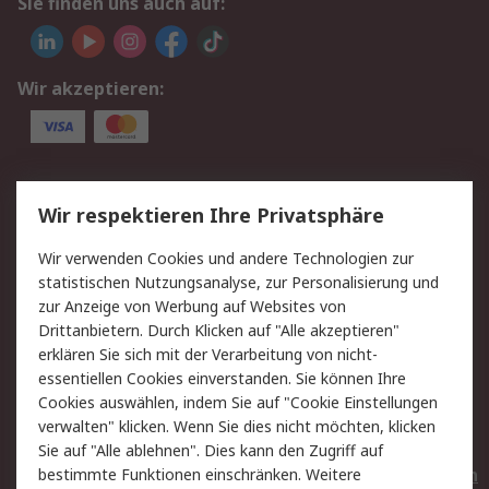
Sie finden uns auch auf:
Wir akzeptieren:
Service
Wir respektieren Ihre Privatsphäre
Value Added Services
Lieferlösungen
Wir verwenden Cookies und andere Technologien zur
Rücksendungen
Kontakt
statistischen Nutzungsanalyse, zur Personalisierung und
Hilfe
Privatkunden
zur Anzeige von Werbung auf Websites von
Drittanbietern. Durch Klicken auf "Alle akzeptieren"
Rechtliches
erklären Sie sich mit der Verarbeitung von nicht-
essentiellen Cookies einverstanden. Sie können Ihre
AGB
Datenschutz
Cookies auswählen, indem Sie auf "Cookie Einstellungen
Cookie-Richtlinie
Zahlungsbedingungen
verwalten" klicken. Wenn Sie dies nicht möchten, klicken
Copyright/Impressum
Entsorgung
Sie auf "Alle ablehnen". Dies kann den Zugriff auf
Elektrogeräte/Batterien
bestimmte Funktionen einschränken. Weitere