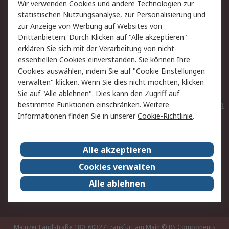
Wir verwenden Cookies und andere Technologien zur
Rücksendungen
Kontakt
statistischen Nutzungsanalyse, zur Personalisierung und
Hilfe
Privatkunden
zur Anzeige von Werbung auf Websites von
Drittanbietern. Durch Klicken auf "Alle akzeptieren"
Rechtliches
erklären Sie sich mit der Verarbeitung von nicht-
essentiellen Cookies einverstanden. Sie können Ihre
AGB
Datenschutz
Cookies auswählen, indem Sie auf "Cookie Einstellungen
Cookie-Richtlinie
Zahlungsbedingungen
verwalten" klicken. Wenn Sie dies nicht möchten, klicken
Copyright/Impressum
Entsorgung
Sie auf "Alle ablehnen". Dies kann den Zugriff auf
Elektrogeräte/Batterien
bestimmte Funktionen einschränken. Weitere
Informationen finden Sie in unserer
Cookie-Richtlinie
.
Über RS
Alle akzeptieren
Unternehmen
RS weltweit
Karriere bei RS
Nachhaltigkeit
Cookies verwalten
Qualität/Umwelt/Zertifikate
Presse-Center
Alle ablehnen
Event-Center
Mainzer Landstraße 180, 60327 Frankfurt am Main
© RS Components