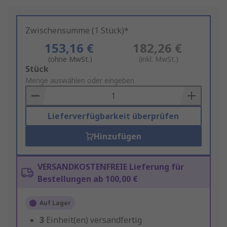
Zwischensumme (1 Stück)*
153,16 €
182,26 €
(ohne MwSt.)
(inkl. MwSt.)
Add
Stück
to
Menge auswählen oder eingeben
Basket
Lieferverfügbarkeit überprüfen
Hinzufügen
VERSANDKOSTENFREIE Lieferung für
Bestellungen ab 100,00 €
Auf Lager
3
Einheit(en) versandfertig