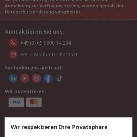
Anmeldung zur Verfügung stellen, werden gemäß der
Datenschutzerklärung
verarbeitet.
Kontaktieren Sie uns:
+49 (0) 69 5800 14 234
Per E-Mail unter Kontakt
Sie finden uns auch auf:
Wir akzeptieren:
Service
Wir respektieren Ihre Privatsphäre
Value Added Services
Lieferlösungen