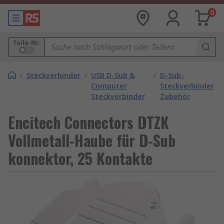
0
Teile-Nr.
/
Steckverbinder
/
USB D-Sub &
/
D-Sub-
Computer
Steckverbinder
Steckverbinder
Zubehör
Encitech Connectors DTZK
Vollmetall-Haube für D-Sub
konnektor, 25 Kontakte