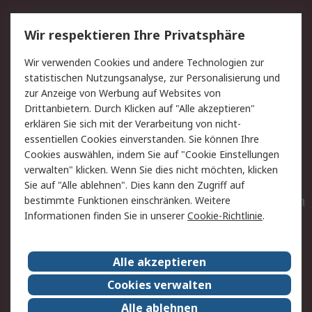
Service
Wir respektieren Ihre Privatsphäre
Value Added Services
Lieferlösungen
Wir verwenden Cookies und andere Technologien zur
Rücksendungen
Kontakt
statistischen Nutzungsanalyse, zur Personalisierung und
Hilfe
Privatkunden
zur Anzeige von Werbung auf Websites von
Drittanbietern. Durch Klicken auf "Alle akzeptieren"
Rechtliches
erklären Sie sich mit der Verarbeitung von nicht-
essentiellen Cookies einverstanden. Sie können Ihre
AGB
Datenschutz
Cookies auswählen, indem Sie auf "Cookie Einstellungen
Cookie-Richtlinie
Zahlungsbedingungen
verwalten" klicken. Wenn Sie dies nicht möchten, klicken
Copyright/Impressum
Entsorgung
Sie auf "Alle ablehnen". Dies kann den Zugriff auf
Elektrogeräte/Batterien
bestimmte Funktionen einschränken. Weitere
Informationen finden Sie in unserer
Cookie-Richtlinie
.
Über RS
Alle akzeptieren
Unternehmen
RS weltweit
Karriere bei RS
Nachhaltigkeit
Cookies verwalten
Qualität/Umwelt/Zertifikate
Presse-Center
Alle ablehnen