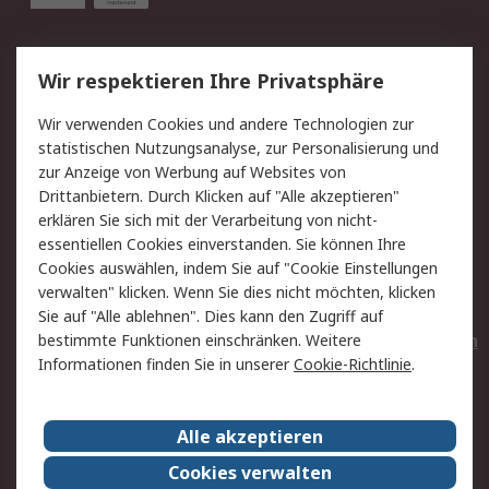
Service
Wir respektieren Ihre Privatsphäre
Value Added Services
Lieferlösungen
Wir verwenden Cookies und andere Technologien zur
Rücksendungen
Kontakt
statistischen Nutzungsanalyse, zur Personalisierung und
Hilfe
Privatkunden
zur Anzeige von Werbung auf Websites von
Drittanbietern. Durch Klicken auf "Alle akzeptieren"
Rechtliches
erklären Sie sich mit der Verarbeitung von nicht-
essentiellen Cookies einverstanden. Sie können Ihre
AGB
Datenschutz
Cookies auswählen, indem Sie auf "Cookie Einstellungen
Cookie-Richtlinie
Zahlungsbedingungen
verwalten" klicken. Wenn Sie dies nicht möchten, klicken
Copyright/Impressum
Entsorgung
Sie auf "Alle ablehnen". Dies kann den Zugriff auf
Elektrogeräte/Batterien
bestimmte Funktionen einschränken. Weitere
Informationen finden Sie in unserer
Cookie-Richtlinie
.
Über RS
Alle akzeptieren
Unternehmen
RS weltweit
Karriere bei RS
Nachhaltigkeit
Cookies verwalten