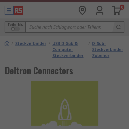
0
Teile-Nr.
/
Steckverbinder
/
USB D-Sub &
/
D-Sub-
Computer
Steckverbinder
Steckverbinder
Zubehör
Deltron Connectors