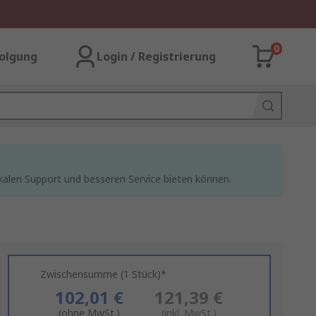
0
olgung
Login / Registrierung
kalen Support und besseren Service bieten können.
Zwischensumme (1 Stück)*
102,01 €
121,39 €
(ohne MwSt.)
(inkl. MwSt.)