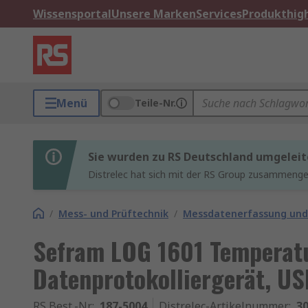
Wissensportal
Unsere Marken
Services
Produkthigh
Menü
Teile-Nr.
Sie wurden zu RS Deutschland umgeleit
Distrelec hat sich mit der RS Group zusammenges
/
Mess- und Prüftechnik
/
Messdatenerfassung und
Sefram LOG 1601 Temperat
Datenprotokolliergerät, U
RS Best.-Nr.
:
187-5004
Distrelec-Artikelnummer
:
30