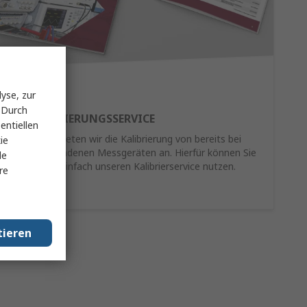
yse, zur
 Durch
RE-KALIBRIERUNGSSERVICE
entiellen
Als Service bieten wir die Kalibrierung von bereits bei
ie
Ihnen vorhandenen Messgeräten an. Hierfür können Sie
le
schnell und einfach unseren Kalibrierservice nutzen.
re
Mehr Infos
tieren