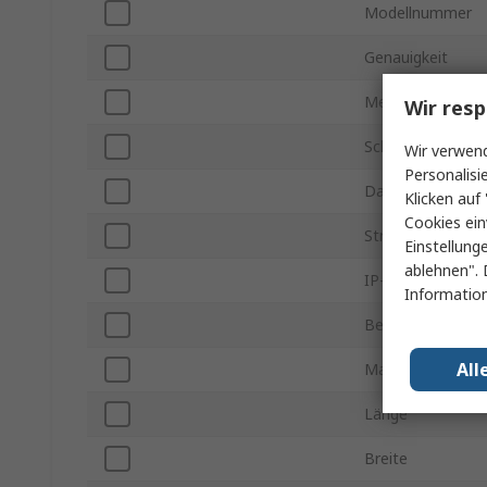
Modellnummer
Genauigkeit
Messparameter
Wir resp
Schnittstellentyp
Wir verwend
Personalisi
Datenlogger-Typ
Klicken auf 
Cookies ein
Stromversorgun
Einstellung
ablehnen". 
IP-Schutzart
Information
Betriebstemperat
All
Maximale Betrie
Länge
Breite