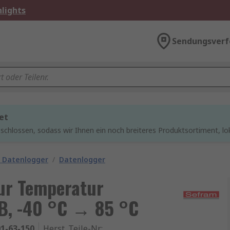
lights
Sendungsverf
et
chlossen, sodass wir Ihnen ein noch breiteres Produktsortiment, lo
 Datenlogger
/
Datenlogger
ur Temperatur
SB, -40 °C → 85 °C
1-63-150
Herst. Teile-Nr.
: