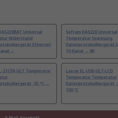
DAS220BAT Universal
Sefram DAS220 Universal
tur Widerstand
Temperatur Spannung
otokolliergerät Ethernet
Datenprotokolliergerät U
Kanal →
10-Kanal → 40
EL-21CFR-ULT Temperatur
Lascar EL-USB-ULT-LCD
atur
Temperatur Temperatur
tokolliergerät -35 °C →
Datenprotokolliergerät -
100 °C
E-Mail-Anschrift