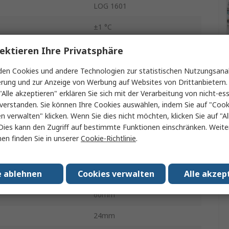
LOG 1601
±1 °C
Temperatur
ektieren Ihre Privatsphäre
USB
en Cookies und andere Technologien zur statistischen Nutzungsanal
erung und zur Anzeige von Werbung auf Websites von Drittanbietern.
Temperatur
"Alle akzeptieren" erklären Sie sich mit der Verarbeitung von nicht-ess
verstanden. Sie können Ihre Cookies auswählen, indem Sie auf "Cook
g
Batterie
en verwalten" klicken. Wenn Sie dies nicht möchten, klicken Sie auf "Al
Dies kann den Zugriff auf bestimmte Funktionen einschränken. Weite
IP65
en finden Sie in unserer
Cookie-Richtlinie
.
ur min.
-40°C
e ablehnen
Cookies verwalten
Alle akzep
bstemperatur
85°C
60mm
24mm