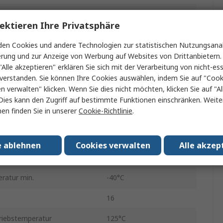
nung min.
4V
ektieren Ihre Privatsphäre
nung max.
18V
en Cookies und andere Technologien zur statistischen Nutzungsanal
m min.
3A
erung und zur Anzeige von Werbung auf Websites von Drittanbietern.
"Alle akzeptieren" erklären Sie sich mit der Verarbeitung von nicht-ess
Abwärtsregler
verstanden. Sie können Ihre Cookies auswählen, indem Sie auf "Cook
en verwalten" klicken. Wenn Sie dies nicht möchten, klicken Sie auf "Al
Festwert
Dies kann den Zugriff auf bestimmte Funktionen einschränken. Weite
en finden Sie in unserer
Cookie-Richtlinie
.
ltfrequenz
1MHz
Oberfläche
e ablehnen
Cookies verwalten
Alle akzep
e
LGA
ratur min.
-40°C
16
riebstemperatur
125°C