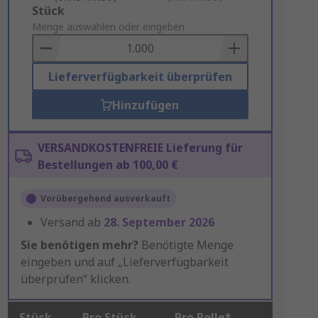
Add
Stück
to
Menge auswählen oder eingeben
Basket
Lieferverfügbarkeit überprüfen
Hinzufügen
VERSANDKOSTENFREIE Lieferung für
Bestellungen ab 100,00 €
Vorübergehend ausverkauft
Versand ab
28. September 2026
Sie benötigen mehr?
Benötigte Menge
eingeben und auf „Lieferverfügbarkeit
überprüfen“ klicken.
Stück
Pro Stück
Pro Rolle*