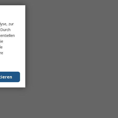
yse, zur
 Durch
entiellen
ie
le
re
tieren