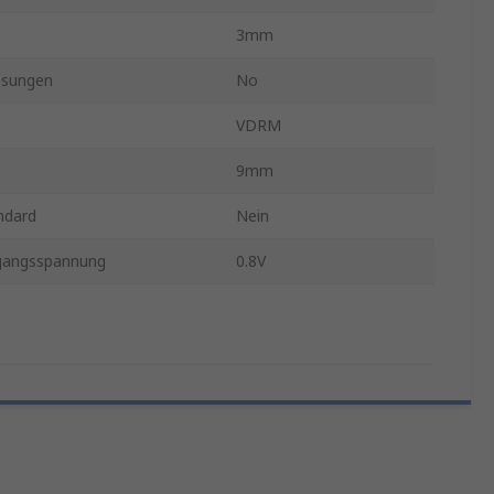
3mm
ssungen
No
VDRM
9mm
ndard
Nein
gangsspannung
0.8V