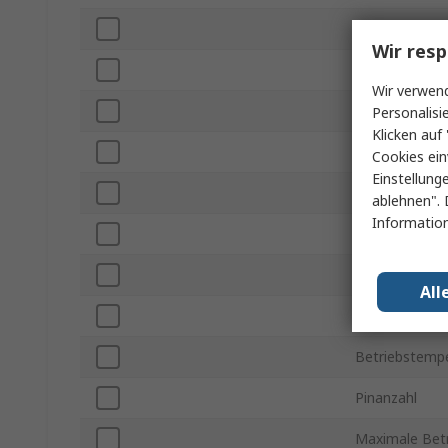
Eingangsspan
Wir resp
Eingangsspan
Wir verwend
Ausgangsstro
Personalisi
Klicken auf 
Topologie
Cookies ein
Einstellung
Ausgangstyp
ablehnen". 
Information
Maximale Scha
Montageart
All
Gehäusegröß
Betriebstempe
Pinanzahl
Maximale Bet