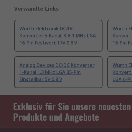
Verwandte Links
Wurth Elektronik DC/DC
Wurth E
Konverter 5-Kanal, 3 A 1 MHz LGA
Konverte
16-Pin Festwert 17V 0.8 V
16-Pin F
Analog Devices DC/DC Konverter
Wurth E
1-Kanal 1.3 MHz LGA 35-Pin
Konverte
Einstellbar 5V 0.8 V
LGA 6-Pi
Exklusiv für Sie unsere neuesten
Produkte und Angebote