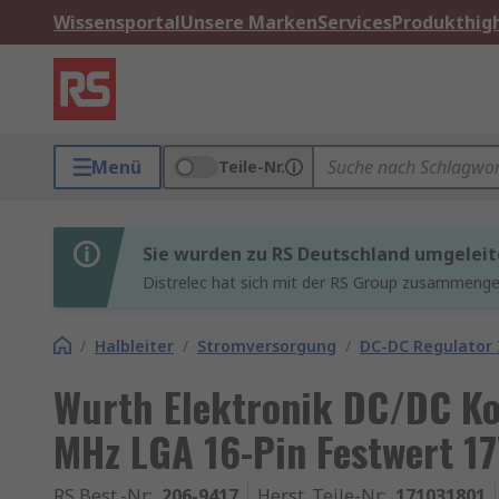
Wissensportal
Unsere Marken
Services
Produkthigh
Menü
Teile-Nr.
Sie wurden zu RS Deutschland umgeleit
Distrelec hat sich mit der RS Group zusammenges
/
Halbleiter
/
Stromversorgung
/
DC-DC Regulator 
Wurth Elektronik DC/DC Kon
MHz LGA 16-Pin Festwert 17
RS Best.-Nr.
:
206-9417
Herst. Teile-Nr.
:
171031801