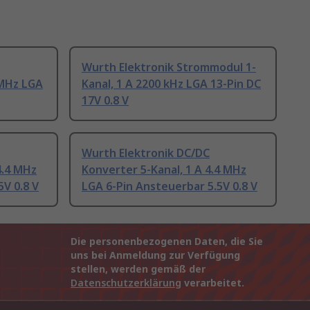
Wurth Elektronik Strommodul 1-
 MHz LGA
Kanal, 1 A 2200 kHz LGA 13-Pin DC
17V 0.8 V
Wurth Elektronik DC/DC
4.4 MHz
Konverter 5-Kanal, 1 A 4.4 MHz
5V 0.8 V
LGA 6-Pin Ansteuerbar 5.5V 0.8 V
Die personenbezogenen Daten, die Sie
uns bei Anmeldung zur Verfügung
stellen, werden gemäß der
Datenschutzerklärung
verarbeitet.