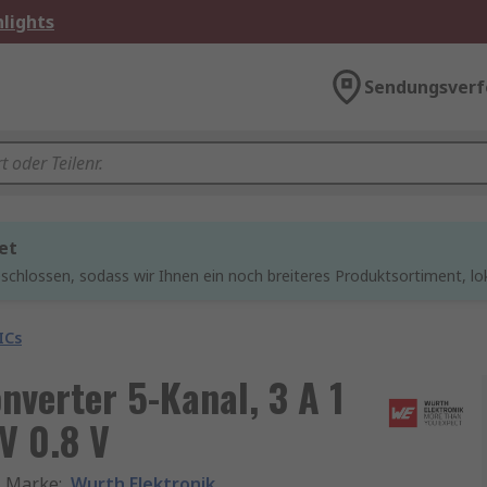
lights
Sendungsverf
et
chlossen, sodass wir Ihnen ein noch breiteres Produktsortiment, lo
ICs
verter 5-Kanal, 3 A 1
V 0.8 V
Marke
:
Wurth Elektronik