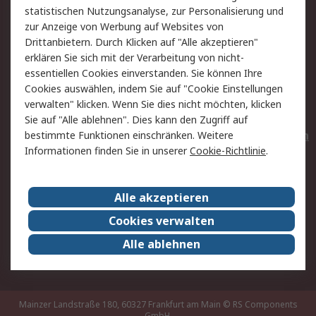
statistischen Nutzungsanalyse, zur Personalisierung und
Hilfe
Privatkunden
zur Anzeige von Werbung auf Websites von
Drittanbietern. Durch Klicken auf "Alle akzeptieren"
Rechtliches
erklären Sie sich mit der Verarbeitung von nicht-
essentiellen Cookies einverstanden. Sie können Ihre
AGB
Datenschutz
Cookies auswählen, indem Sie auf "Cookie Einstellungen
Cookie-Richtlinie
Zahlungsbedingungen
verwalten" klicken. Wenn Sie dies nicht möchten, klicken
Copyright/Impressum
Entsorgung
Sie auf "Alle ablehnen". Dies kann den Zugriff auf
Elektrogeräte/Batterien
bestimmte Funktionen einschränken. Weitere
Informationen finden Sie in unserer
Cookie-Richtlinie
.
Über RS
Alle akzeptieren
Unternehmen
RS weltweit
Karriere bei RS
Nachhaltigkeit
Cookies verwalten
Qualität/Umwelt/Zertifikate
Presse-Center
Alle ablehnen
Event-Center
Mainzer Landstraße 180, 60327 Frankfurt am Main
© RS Components
GmbH,