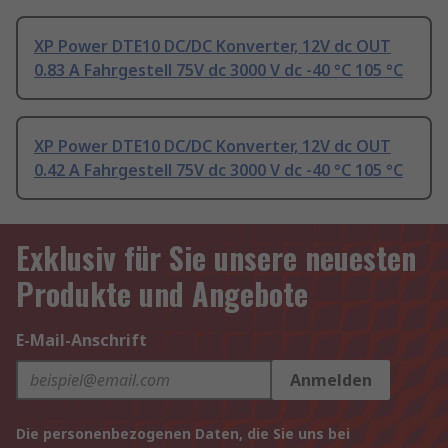
XP Power DTE10 DC/DC Konverter, 12V dc OUT
0.83 A Fahrgestell 75V dc 3000 V dc -40 °C 105 °C
XP Power DTE10 DC/DC Konverter, 12V dc OUT
0.42 A Fahrgestell 75V dc 3000 V dc -40 °C 105 °C
Exklusiv für Sie unsere neuesten
Produkte und Angebote
E-Mail-Anschrift
Anmelden
Die personenbezogenen Daten, die Sie uns bei