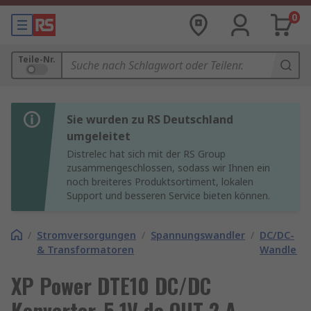
0
Teile-Nr.
Sie wurden zu RS Deutschland
umgeleitet
Distrelec hat sich mit der RS Group
zusammengeschlossen, sodass wir Ihnen ein
noch breiteres Produktsortiment, lokalen
Support und besseren Service bieten können.
/
Stromversorgungen
/
Spannungswandler
/
DC/DC-
& Transformatoren
Wandler
XP Power DTE10 DC/DC
Konverter, 5.1V dc OUT 2 A