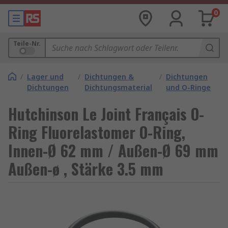
0
Teile-Nr.
/
Lager und
/
Dichtungen &
/
Dichtungen
Dichtungen
Dichtungsmaterial
und O-Ringe
Hutchinson Le Joint Français O-
Ring Fluorelastomer O-Ring,
Innen-Ø 62 mm / Außen-Ø 69 mm
Außen-ø , Stärke 3.5 mm