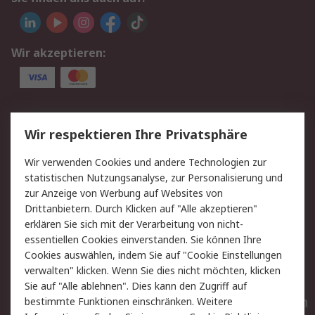
Wir akzeptieren:
Service
Wir respektieren Ihre Privatsphäre
Value Added Services
Lieferlösungen
Wir verwenden Cookies und andere Technologien zur
Rücksendungen
Kontakt
statistischen Nutzungsanalyse, zur Personalisierung und
Hilfe
Privatkunden
zur Anzeige von Werbung auf Websites von
Drittanbietern. Durch Klicken auf "Alle akzeptieren"
Rechtliches
erklären Sie sich mit der Verarbeitung von nicht-
essentiellen Cookies einverstanden. Sie können Ihre
AGB
Datenschutz
Cookies auswählen, indem Sie auf "Cookie Einstellungen
Cookie-Richtlinie
Zahlungsbedingungen
verwalten" klicken. Wenn Sie dies nicht möchten, klicken
Copyright/Impressum
Entsorgung
Sie auf "Alle ablehnen". Dies kann den Zugriff auf
Elektrogeräte/Batterien
bestimmte Funktionen einschränken. Weitere