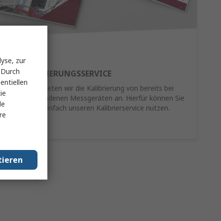
yse, zur
 Durch
RE-KALIBRIERUNGSSERVICE
entiellen
Als Service bieten wir die Kalibrierung von bereits bei
ie
Ihnen vorhandenen Messgeräten an. Hierfür können Sie
le
schnell und einfach unseren Kalibrierservice nutzen.
re
Mehr Infos
tieren