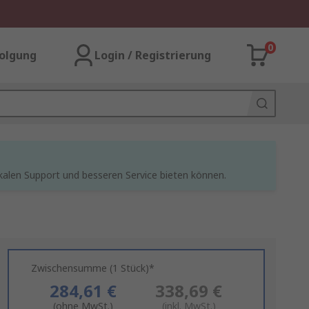
0
olgung
Login / Registrierung
kalen Support und besseren Service bieten können.
Zwischensumme (1 Stück)*
284,61 €
338,69 €
(ohne MwSt.)
(inkl. MwSt.)