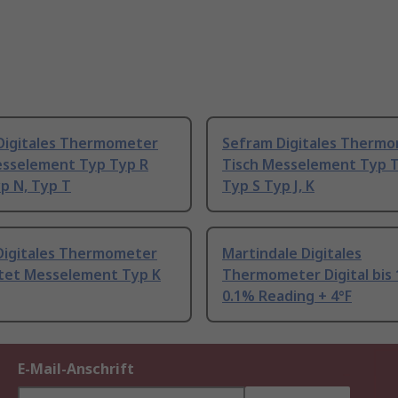
Digitales Thermometer
Sefram Digitales Therm
esselement Typ Typ R
Tisch Messelement Typ 
p N, Typ T
Typ S Typ J, K
Digitales Thermometer
Martindale Digitales
tet Messelement Typ K
Thermometer Digital bis 
0.1% Reading + 4°F
E-Mail-Anschrift