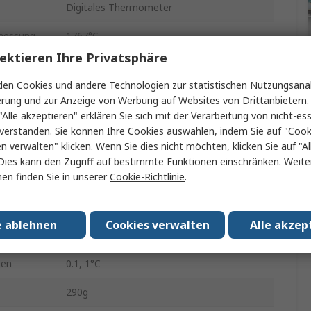
Digitales Thermometer
messung
1767°C
ektieren Ihre Privatsphäre
SEFRAM9816B
en Cookies und andere Technologien zur statistischen Nutzungsanal
Typ E, K, Typ R, Typ N, Typ S, Typ T, Typ J
erung und zur Anzeige von Werbung auf Websites von Drittanbietern.
"Alle akzeptieren" erklären Sie sich mit der Verarbeitung von nicht-ess
Tisch
verstanden. Sie können Ihre Cookies auswählen, indem Sie auf "Cook
en verwalten" klicken. Wenn Sie dies nicht möchten, klicken Sie auf "Al
0.1% of reading+0.7C %
Dies kann den Zugriff auf bestimmte Funktionen einschränken. Weite
en finden Sie in unserer
Cookie-Richtlinie
.
eingänge
4
Ja
e ablehnen
Cookies verwalten
Alle akzep
1,5-Volt-Akku
gen
0.1, 1°C
290g