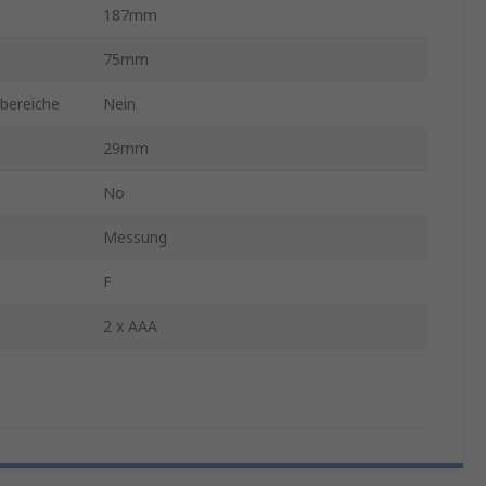
187mm
75mm
bereiche
Nein
29mm
No
Messung
F
2 x AAA