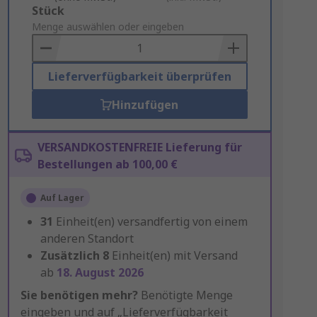
Add
Stück
to
Menge auswählen oder eingeben
Basket
Lieferverfügbarkeit überprüfen
Hinzufügen
VERSANDKOSTENFREIE Lieferung für
Bestellungen ab 100,00 €
Auf Lager
31
Einheit(en) versandfertig von einem
anderen Standort
Zusätzlich
8
Einheit(en) mit Versand
ab
18. August 2026
Sie benötigen mehr?
Benötigte Menge
eingeben und auf „Lieferverfügbarkeit