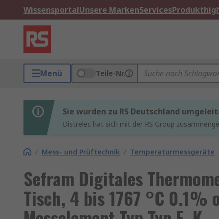
Wissensportal
Unsere Marken
Services
Produkthigh
Menü
Teile-Nr.
Sie wurden zu RS Deutschland umgeleit
Distrelec hat sich mit der RS Group zusammenges
/
Mess- und Prüftechnik
/
Temperaturmessgeräte
Sefram Digitales Thermom
Tisch, 4 bis 1767 °C 0.1%
Messelement Typ Typ E, K,