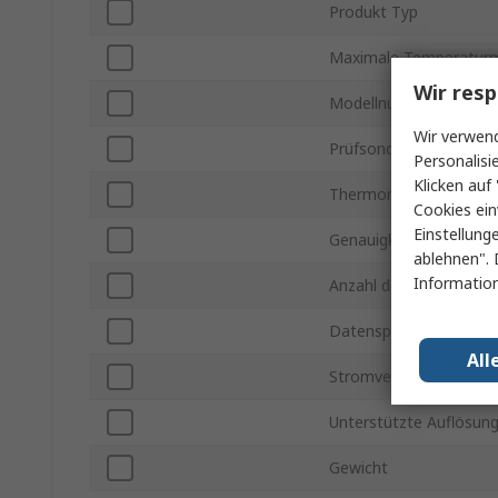
Produkt Typ
Maximale Temperatur
Wir resp
Modellnummer
Wir verwend
Prüfsonden Typ
Personalisi
Klicken auf 
Thermometer Typ
Cookies ein
Einstellung
Genauigkeit
ablehnen". 
Information
Anzahl der Temperatur
Datenspeicherung
All
Stromversorgung
Unterstützte Auflösun
Gewicht