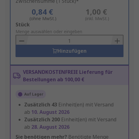
Zwischensumme (1 Stück)*
0,84 €
1,00 €
(ohne MwSt.)
(inkl. MwSt.)
Add
Stück
to
Menge auswählen oder eingeben
Basket
Hinzufügen
VERSANDKOSTENFREIE Lieferung für
Bestellungen ab 100,00 €
Auf Lager
Zusätzlich
43
Einheit(en) mit Versand
ab
10. August 2026
Zusätzlich
200
Einheit(en) mit Versand
ab
28. August 2026
Sie benötigen mehr?
Benötigte Menge