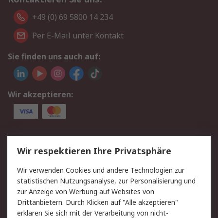
+49 (0) 69 5800 14 234
Per E-Mail unter Kontakt
Sie finden uns auch auf:
Wir akzeptieren:
Service
Wir respektieren Ihre Privatsphäre
Value Added Services
Lieferlösungen
Wir verwenden Cookies und andere Technologien zur
Rücksendungen
Kontakt
statistischen Nutzungsanalyse, zur Personalisierung und
Hilfe
Privatkunden
zur Anzeige von Werbung auf Websites von
Drittanbietern. Durch Klicken auf "Alle akzeptieren"
Rechtliches
erklären Sie sich mit der Verarbeitung von nicht-