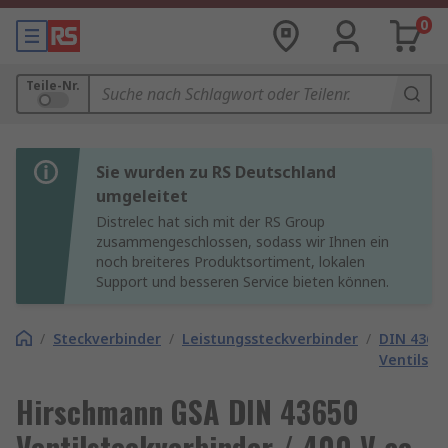
0
Teile-Nr.
Sie wurden zu RS Deutschland
umgeleitet
Distrelec hat sich mit der RS Group
zusammengeschlossen, sodass wir Ihnen ein
noch breiteres Produktsortiment, lokalen
Support und besseren Service bieten können.
/
Steckverbinder
/
Leistungssteckverbinder
/
DIN 4365
Ventilste
Hirschmann GSA DIN 43650
Ventilsteckverbinder / 400 V ac,