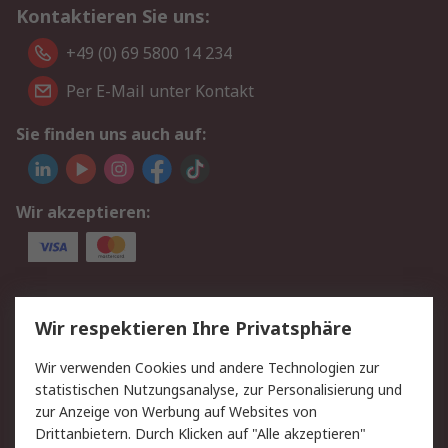
Kontaktieren Sie uns:
+49 (0) 69 5800 14 234
Per E-Mail unter Kontakt
Sie finden uns auch auf:
Wir akzeptieren:
Service
Wir respektieren Ihre Privatsphäre
Value Added Services
Lieferlösungen
Wir verwenden Cookies und andere Technologien zur
Rücksendungen
Kontakt
statistischen Nutzungsanalyse, zur Personalisierung und
Hilfe
Privatkunden
zur Anzeige von Werbung auf Websites von
Drittanbietern. Durch Klicken auf "Alle akzeptieren"