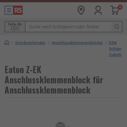
0
Teile-Nr.
/
Steckverbinder
/
Anschlussklemmenblöcke
/
DIN
Schiene
Zubehör
Eaton Z-EK
Anschlussklemmenblock für
Anschlussklemmenblock