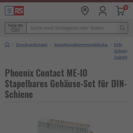
0
Teile-Nr.
/
Steckverbinder
/
Anschlussklemmenblöcke
/
DIN
Schiene
Zubehör
Phoenix Contact ME-IO
Stapelbares Gehäuse-Set für DIN-
Schiene