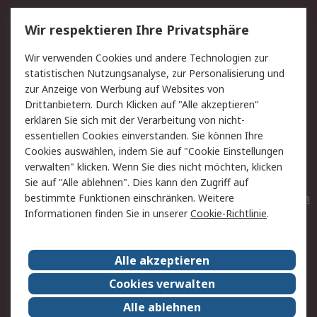
Service
Wir respektieren Ihre Privatsphäre
Value Added Services
Lieferlösungen
Wir verwenden Cookies und andere Technologien zur
Rücksendungen
Kontakt
statistischen Nutzungsanalyse, zur Personalisierung und
Hilfe
Privatkunden
zur Anzeige von Werbung auf Websites von
Drittanbietern. Durch Klicken auf "Alle akzeptieren"
Rechtliches
erklären Sie sich mit der Verarbeitung von nicht-
essentiellen Cookies einverstanden. Sie können Ihre
AGB
Datenschutz
Cookies auswählen, indem Sie auf "Cookie Einstellungen
Cookie-Richtlinie
Zahlungsbedingungen
verwalten" klicken. Wenn Sie dies nicht möchten, klicken
Copyright/Impressum
Entsorgung
Sie auf "Alle ablehnen". Dies kann den Zugriff auf
Elektrogeräte/Batterien
bestimmte Funktionen einschränken. Weitere
Informationen finden Sie in unserer
Cookie-Richtlinie
.
Über RS
Alle akzeptieren
Unternehmen
RS weltweit
Karriere bei RS
Nachhaltigkeit
Cookies verwalten
Qualität/Umwelt/Zertifikate
Presse-Center
Alle ablehnen