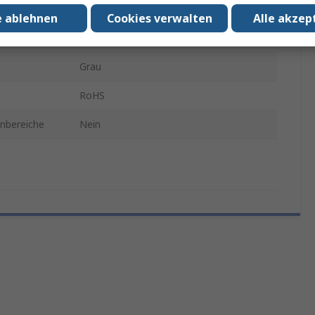
221
e ablehnen
Cookies verwalten
Alle akzep
Spleißverbinder
Grau
RoHS
enbereiche
Nein