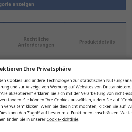
gorie anzeigen
Rechtliche
Produktdetails
Anforderungen
ektieren Ihre Privatsphäre
ein oder mehrere Eigenschaften auswählen.
en Cookies und andere Technologien zur statistischen Nutzungsanal
Wert
erung und zur Anzeige von Werbung auf Websites von Drittanbietern.
"Alle akzeptieren" erklären Sie sich mit der Verarbeitung von nicht-ess
WAGO
verstanden. Sie können Ihre Cookies auswählen, indem Sie auf "Cook
en verwalten" klicken. Wenn Sie dies nicht möchten, klicken Sie auf "Al
Montageträger
Dies kann den Zugriff auf bestimmte Funktionen einschränken. Weite
en finden Sie in unserer
Cookie-Richtlinie
.
Anschlussklemmenblock DIN-Schiene