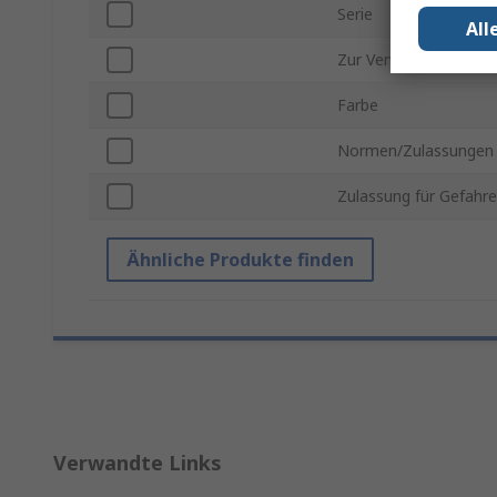
Serie
All
Zur Verwendung mit
Farbe
Normen/Zulassungen
Zulassung für Gefahr
Ähnliche Produkte finden
Verwandte Links