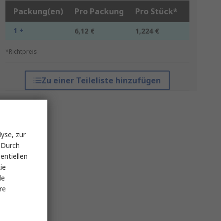
Packung(en)
Pro Packung
Pro Stück*
1 +
6,12 €
1,224 €
*Richtpreis
Zu einer Teileliste hinzufügen
yse, zur
 Durch
entiellen
ie
le
re