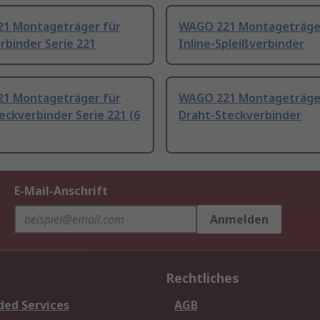
1 Montageträger für
WAGO 221 Montageträge
rbinder Serie 221
Inline-Spleißverbinder
1 Montageträger für
WAGO 221 Montageträger
eckverbinder Serie 221 (6
Draht-Steckverbinder
E-Mail-Anschrift
Anmelden
Rechtliches
ded Services
AGB