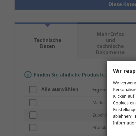
Diese Kate
Mehr Infos
Technische
und
Daten
technische
Dokumente
Wir resp
Finden Sie ähnliche Produkte, indem Sie 
Wir verwend
Alle auswählen
Eigenschaft
Personalisi
Klicken auf 
Marke
Cookies ein
Einstellung
Zubehörtyp
ablehnen". 
Information
Produkt Typ