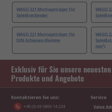
WAGO 221 Montageträger für
WAGO 22
Spleißverbinder
Spleißve
WAGO 221 Montageträger für
WAGO 22
DIN-Schienen-Klemme
Spleißst
mm²)
Exklusiv für Sie unsere neuesten
Produkte und Angebote
Kontaktieren Sie uns:
Service
+49 (0) 69 5800 14 234
Value Ad