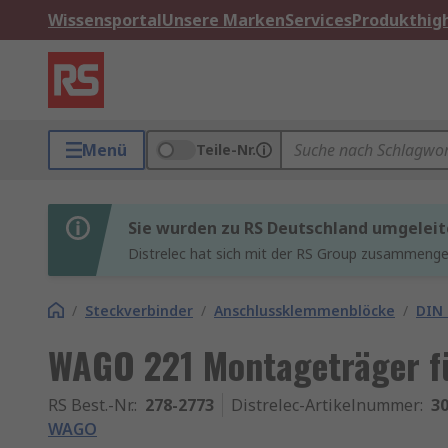
Wissensportal
Unsere Marken
Services
Produkthigh
Menü
Teile-Nr.
Sie wurden zu RS Deutschland umgeleit
Distrelec hat sich mit der RS Group zusammenges
/
Steckverbinder
/
Anschlussklemmenblöcke
/
DIN
WAGO 221 Montageträger fü
RS Best.-Nr.
:
278-2773
Distrelec-Artikelnummer
:
30
WAGO