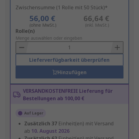
Zwischensumme (1 Rolle mit 50 Stück)*
56,00 €
66,64 €
(ohne MwSt.)
(inkl. MwSt.)
Add
Rolle(n)
to
Menge auswählen oder eingeben
Basket
Lieferverfügbarkeit überprüfen
Hinzufügen
VERSANDKOSTENFREIE Lieferung für
Bestellungen ab 100,00 €
Auf Lager
Zusätzlich
37
Einheit(en) mit Versand
ab
10. August 2026
Zusätzlich
62
Einheit(en) mit Versand