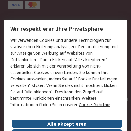
Service
Wir respektieren Ihre Privatsphäre
Value Added Services
Lieferlösungen
Wir verwenden Cookies und andere Technologien zur
Rücksendungen
Kontakt
statistischen Nutzungsanalyse, zur Personalisierung und
Hilfe
Privatkunden
zur Anzeige von Werbung auf Websites von
Drittanbietern. Durch Klicken auf "Alle akzeptieren"
Rechtliches
erklären Sie sich mit der Verarbeitung von nicht-
essentiellen Cookies einverstanden. Sie können Ihre
AGB
Datenschutz
Cookies auswählen, indem Sie auf "Cookie Einstellungen
Cookie-Richtlinie
Zahlungsbedingungen
verwalten" klicken. Wenn Sie dies nicht möchten, klicken
Copyright/Impressum
Entsorgung
Sie auf "Alle ablehnen". Dies kann den Zugriff auf
Elektrogeräte/Batterien
bestimmte Funktionen einschränken. Weitere
Informationen finden Sie in unserer
Cookie-Richtlinie
.
Über RS
Alle akzeptieren
Unternehmen
RS weltweit