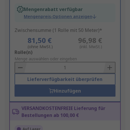
Mengenrabatt verfügbar
Mengenpreis-Optionen anzeigen
Zwischensumme (1 Rolle mit 50 Meter)*
81,50 €
96,98 €
(ohne MwSt.)
(inkl. MwSt.)
Add
Rolle(n)
to
Menge auswählen oder eingeben
Basket
Lieferverfügbarkeit überprüfen
Hinzufügen
VERSANDKOSTENFREIE Lieferung für
Bestellungen ab 100,00 €
Auf Lager