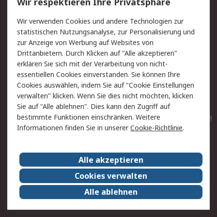
Wir respektieren Ihre Privatsphäre
Value Added Services
Lieferlösungen
Wir verwenden Cookies und andere Technologien zur
Rücksendungen
Kontakt
statistischen Nutzungsanalyse, zur Personalisierung und
Hilfe
Privatkunden
zur Anzeige von Werbung auf Websites von
Drittanbietern. Durch Klicken auf "Alle akzeptieren"
Rechtliches
erklären Sie sich mit der Verarbeitung von nicht-
essentiellen Cookies einverstanden. Sie können Ihre
AGB
Datenschutz
Cookies auswählen, indem Sie auf "Cookie Einstellungen
Cookie-Richtlinie
Zahlungsbedingungen
verwalten" klicken. Wenn Sie dies nicht möchten, klicken
Copyright/Impressum
Entsorgung
Sie auf "Alle ablehnen". Dies kann den Zugriff auf
Elektrogeräte/Batterien
bestimmte Funktionen einschränken. Weitere
Informationen finden Sie in unserer
Cookie-Richtlinie
.
Über RS
Alle akzeptieren
Unternehmen
RS weltweit
Karriere bei RS
Nachhaltigkeit
Cookies verwalten
Qualität/Umwelt/Zertifikate
Presse-Center
Alle ablehnen
Event-Center