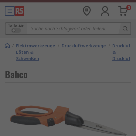
0
Teile-Nr.
/
Elektrowerkzeuge
/
Druckluftwerkzeuge
/
Druckluft
Löten &
&
Schweißen
Drucklufts
Bahco