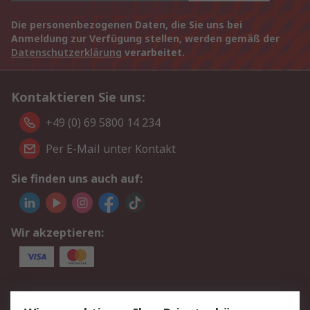
Die personenbezogenen Daten, die Sie uns bei
Anmeldung zur Verfügung stellen, werden gemäß der
Datenschutzerklärung
verarbeitet.
Kontaktieren Sie uns:
+49 (0) 69 5800 14 234
Per E-Mail unter Kontakt
Sie finden uns auch auf:
Wir akzeptieren:
Service