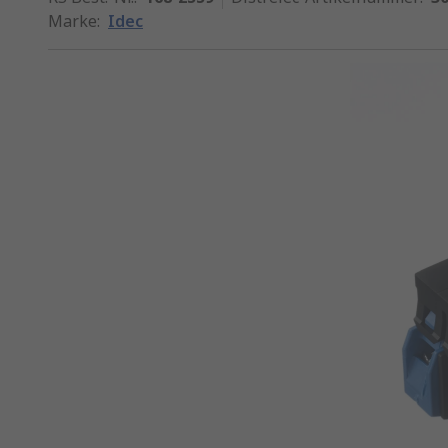
Marke
:
Idec