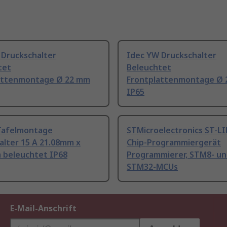
 Druckschalter
Idec YW Druckschalter
tet
Beleuchtet
attenmontage Ø 22 mm
Frontplattenmontage Ø
IP65
 Tafelmontage
STMicroelectronics ST-L
alter 15 A 21.08mm x
Chip-Programmiergerät
 beleuchtet IP68
Programmierer, STM8- u
STM32-MCUs
E-Mail-Anschrift