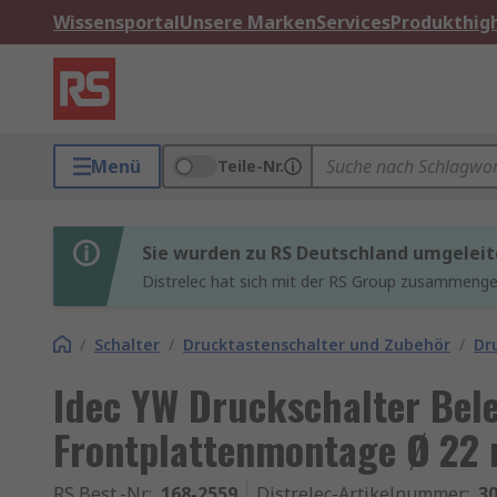
Wissensportal
Unsere Marken
Services
Produkthigh
Menü
Teile-Nr.
Sie wurden zu RS Deutschland umgeleit
Distrelec hat sich mit der RS Group zusammenges
/
Schalter
/
Drucktastenschalter und Zubehör
/
Dr
Idec YW Druckschalter Bel
Frontplattenmontage Ø 22 
RS Best.-Nr.
:
168-2559
Distrelec-Artikelnummer
:
30