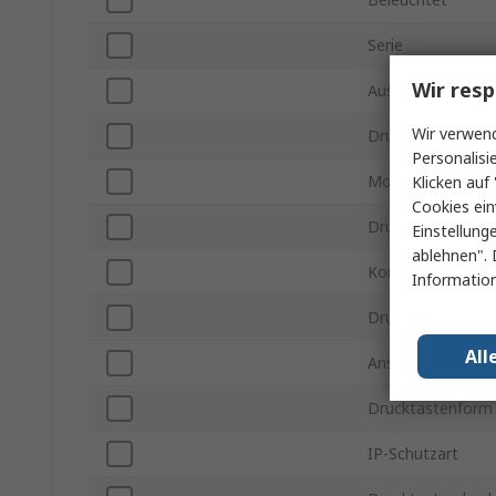
Serie
Wir resp
Ausschnitt-Durc
Wir verwend
Drucktasterbetät
Personalisi
Montageart
Klicken auf 
Cookies ein
Drucktastenfarbe
Einstellung
ablehnen". 
Kontakt Konfigur
Information
Drucktasten Baua
All
Anschlusstyp
Drucktastenform
IP-Schutzart