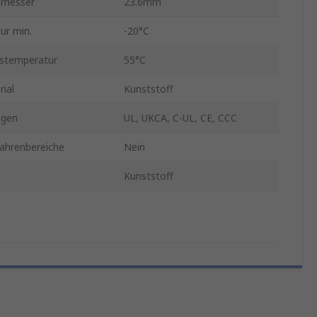
hmesser
23.6mm
ur min.
-20°C
bstemperatur
55°C
ial
Kunststoff
ngen
UL, UKCA, C-UL, CE, CCC
fahrenbereiche
Nein
Kunststoff