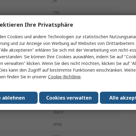
YW
ektieren Ihre Privatsphäre
hmesser
22mm
en Cookies und andere Technologien zur statistischen Nutzungsanal
igung
wartungsfrei
erung und zur Anzeige von Werbung auf Websites von Drittanbietern.
Frontplattenmontage
"Alle akzeptieren" erklären Sie sich mit der Verarbeitung von nicht-ess
verstanden. Sie können Ihre Cookies auswählen, indem Sie auf "Cook
Rot
en verwalten" klicken. Wenn Sie dies nicht möchten, klicken Sie auf "Al
Dies kann den Zugriff auf bestimmte Funktionen einschränken. Weite
ation
SPST
en finden Sie in unserer
Cookie-Richtlinie
.
rt
Rund
e ablehnen
Cookies verwalten
Alle akzep
Schraube
Rund
IP65