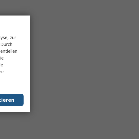
yse, zur
 Durch
entiellen
ie
le
re
tieren