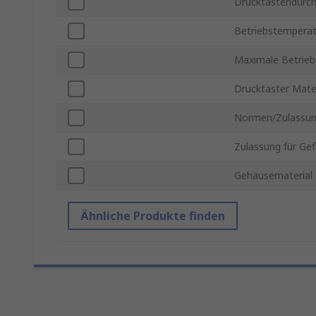
Drucktastendurc
Betriebstemperat
Maximale Betrie
Drucktaster Mater
Normen/Zulassu
Zulassung für Ge
Gehäusematerial
Ähnliche Produkte finden