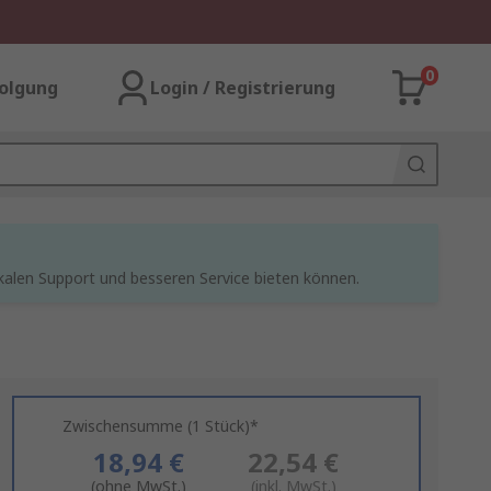
0
olgung
Login / Registrierung
kalen Support und besseren Service bieten können.
Zwischensumme (1 Stück)*
18,94 €
22,54 €
(ohne MwSt.)
(inkl. MwSt.)