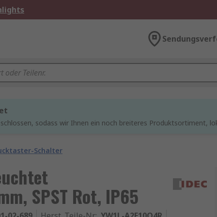
lights
Sendungsverf
et
chlossen, sodass wir Ihnen ein noch breiteres Produktsortiment, lo
ucktaster-Schalter
euchtet
mm, SPST Rot, IP65
1-02-689
Herst. Teile-Nr.
:
YW1L-A2E10Q4R