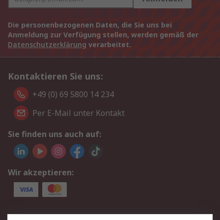
Die personenbezogenen Daten, die Sie uns bei
Anmeldung zur Verfügung stellen, werden gemäß der
Datenschutzerklärung
verarbeitet.
Kontaktieren Sie uns:
+49 (0) 69 5800 14 234
Per E-Mail unter Kontakt
Sie finden uns auch auf:
Wir akzeptieren:
Service