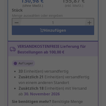
130,98 €
155,87 €
(ohne MwSt.)
(inkl. MwSt.)
Add
Stück
to
Menge auswählen oder eingeben
Basket
Hinzufügen
VERSANDKOSTENFREIE Lieferung für
Bestellungen ab 100,00 €
Auf Lager
33
Einheit(en) versandfertig
Zusätzlich
21
Einheit(en) versandfertig
von einem anderen Standort
Zusätzlich
18
Einheit(en) mit Versand
ab
30. November 2026
Sie benötigen mehr?
Benötigte Menge