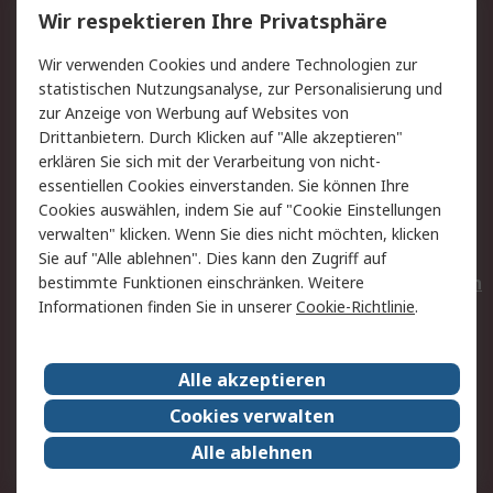
Wir respektieren Ihre Privatsphäre
Value Added Services
Lieferlösungen
Wir verwenden Cookies und andere Technologien zur
Rücksendungen
Kontakt
statistischen Nutzungsanalyse, zur Personalisierung und
Hilfe
Privatkunden
zur Anzeige von Werbung auf Websites von
Drittanbietern. Durch Klicken auf "Alle akzeptieren"
Rechtliches
erklären Sie sich mit der Verarbeitung von nicht-
essentiellen Cookies einverstanden. Sie können Ihre
AGB
Datenschutz
Cookies auswählen, indem Sie auf "Cookie Einstellungen
Cookie-Richtlinie
Zahlungsbedingungen
verwalten" klicken. Wenn Sie dies nicht möchten, klicken
Copyright/Impressum
Entsorgung
Sie auf "Alle ablehnen". Dies kann den Zugriff auf
Elektrogeräte/Batterien
bestimmte Funktionen einschränken. Weitere
Informationen finden Sie in unserer
Cookie-Richtlinie
.
Über RS
Alle akzeptieren
Unternehmen
RS weltweit
Karriere bei RS
Nachhaltigkeit
Cookies verwalten
Qualität/Umwelt/Zertifikate
Presse-Center
Alle ablehnen
Event-Center