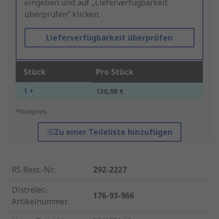
eingeben und auf „Lieferverfügbarkeit
überprüfen“ klicken.
Lieferverfügbarkeit überprüfen
Stück
Pro Stück
1 +
130,98 €
*Richtpreis
Zu einer Teileliste hinzufügen
RS Best.-Nr.
:
292-2227
Distrelec-
176-93-966
Artikelnummer
: