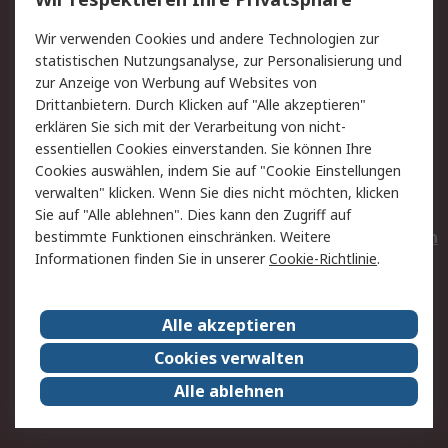
Value Added Services
Lieferlösungen
Wir verwenden Cookies und andere Technologien zur
Rücksendungen
Kontakt
statistischen Nutzungsanalyse, zur Personalisierung und
Hilfe
Privatkunden
zur Anzeige von Werbung auf Websites von
Drittanbietern. Durch Klicken auf "Alle akzeptieren"
Rechtliches
erklären Sie sich mit der Verarbeitung von nicht-
essentiellen Cookies einverstanden. Sie können Ihre
AGB
Datenschutz
Cookies auswählen, indem Sie auf "Cookie Einstellungen
Cookie-Richtlinie
Zahlungsbedingungen
verwalten" klicken. Wenn Sie dies nicht möchten, klicken
Copyright/Impressum
Entsorgung
Sie auf "Alle ablehnen". Dies kann den Zugriff auf
Elektrogeräte/Batterien
bestimmte Funktionen einschränken. Weitere
Informationen finden Sie in unserer
Cookie-Richtlinie
.
Über RS
Alle akzeptieren
Unternehmen
RS weltweit
Karriere bei RS
Nachhaltigkeit
Cookies verwalten
Qualität/Umwelt/Zertifikate
Presse-Center
Alle ablehnen
Event-Center