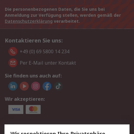
Die personenbezogenen Daten, die Sie uns bei
Anmeldung zur Verfügung stellen, werden gemäß der
Datenschutzerklärung
verarbeitet.
Kontaktieren Sie uns:
+49 (0) 69 5800 14 234
Per E-Mail unter Kontakt
Sie finden uns auch auf:
Wir akzeptieren:
Service
Wir respektieren Ihre Privatsphäre