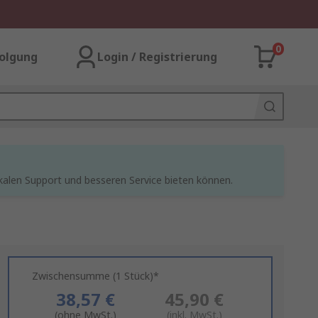
0
olgung
Login / Registrierung
kalen Support und besseren Service bieten können.
Zwischensumme (1 Stück)*
38,57 €
45,90 €
(ohne MwSt.)
(inkl. MwSt.)