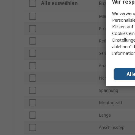
Wir resp
Alle auswählen
Eigenschaft
Wir verwend
Marke
Personalisi
Klicken auf 
Produkt Typ
Cookies ein
Einstellung
Reihe
ablehnen". 
Information
Serie
Anzahl der Kanäle
All
Nennstrom
Spannung
Montageart
Länge
Anschlusstyp