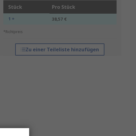
Stück
Pro Stück
1 +
38,57 €
*Richtpreis
Zu einer Teileliste hinzufügen