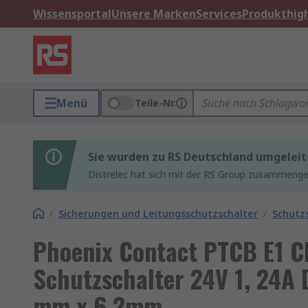
Wissensportal
Unsere Marken
Services
Produkthigh
Menü
Teile-Nr.
Sie wurden zu RS Deutschland umgeleit
Distrelec hat sich mit der RS Group zusammenges
/
Sicherungen und Leitungsschutzschalter
/
Schutz
Phoenix Contact PTCB E1 C
Schutzschalter 24V 1, 24A 
mm x 6.2mm