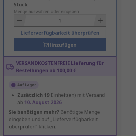
Add
Stück
to
Menge auswählen oder eingeben
Basket
Lieferverfügbarkeit überprüfen
Hinzufügen
VERSANDKOSTENFREIE Lieferung für
Bestellungen ab 100,00 €
Auf Lager
Zusätzlich
19
Einheit(en) mit Versand
ab
10. August 2026
Sie benötigen mehr?
Benötigte Menge
eingeben und auf „Lieferverfügbarkeit
überprüfen“ klicken.