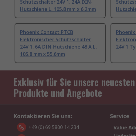
Schutzschalter 24V 1, 24A DIN-
Schutzsc
Hutschiene L. 105.8 mm x 6.2mm
Hutschi
Phoenix Contact PTCB
Phoenix
Elektronischer Schutzschalter
Elektron
24V 1, 6A DIN-Hutschiene 48 A L.
24V 1 Ty
105.8 mm x 55.6mm
Exklusiv für Sie unsere neuesten
Produkte und Angebote
Kontaktieren Sie uns:
Service
+49 (0) 69 5800 14 234
Value Ad