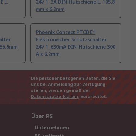
E L.
24V 1, 3A DIN-Hutschiene L. 105.8
mm x 6.2mm
Phoenix Contact PTCB E1
alter
Elektronischer Schutzschalter
x 55.6mm
24V 1, 630mA DIN-Hutschiene 300
A x 6.2mm
Die personenbezogenen Daten, die Sie
uns bei Anmeldung zur Verfügung
stellen, werden gemäß der
Datenschutzerklärung
verarbeitet.
Über RS
Unternehmen