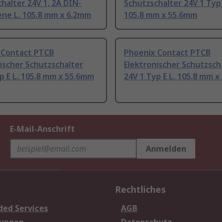
halter 24V 1, 2A DIN-
Schutzschalter 24V 1 Typ 
ene L. 105.8 mm x 6.2mm
105.8 mm x 55.6mm
 Contact PTCB
Phoenix Contact PTCB
ischer Schutzschalter
Elektronischer Schutzsch
p E L. 105.8 mm x 55.6mm
24V 1 Typ E L. 105.8 mm 
E-Mail-Anschrift
Anmelden
Rechtliches
ded Services
AGB