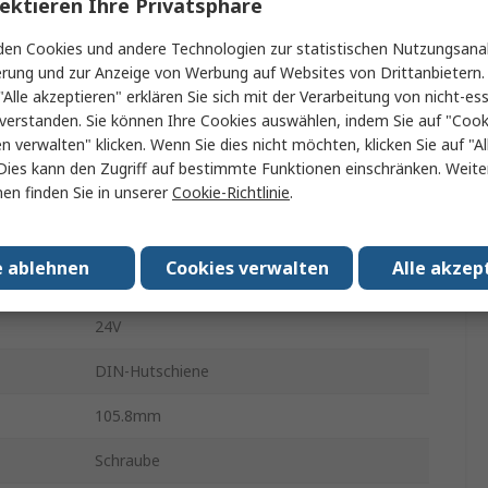
ektieren Ihre Privatsphäre
Wert
en Cookies und andere Technologien zur statistischen Nutzungsanal
Phoenix Contact
erung und zur Anzeige von Werbung auf Websites von Drittanbietern.
"Alle akzeptieren" erklären Sie sich mit der Verarbeitung von nicht-ess
Elektronischer Schutzschalter
verstanden. Sie können Ihre Cookies auswählen, indem Sie auf "Cook
en verwalten" klicken. Wenn Sie dies nicht möchten, klicken Sie auf "Al
CLIPLINE
Dies kann den Zugriff auf bestimmte Funktionen einschränken. Weite
en finden Sie in unserer
Cookie-Richtlinie
.
Clipline
1
e ablehnen
Cookies verwalten
Alle akzep
24A
24V
DIN-Hutschiene
105.8mm
Schraube