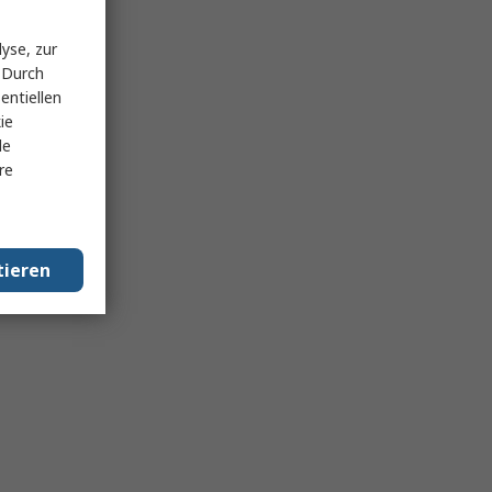
yse, zur
 Durch
entiellen
ie
le
re
tieren