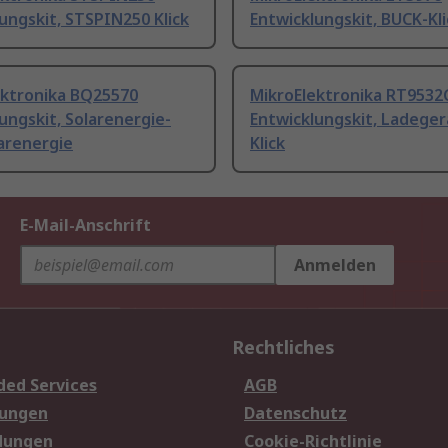
ungskit, STSPIN250 Klick
Entwicklungskit, BUCK-Kli
ektronika BQ25570
MikroElektronika RT953
ungskit, Solarenergie-
Entwicklungskit, Ladeger
larenergie
Klick
E-Mail-Anschrift
Anmelden
Rechtliches
ded Services
AGB
sungen
Datenschutz
dungen
Cookie-Richtlinie