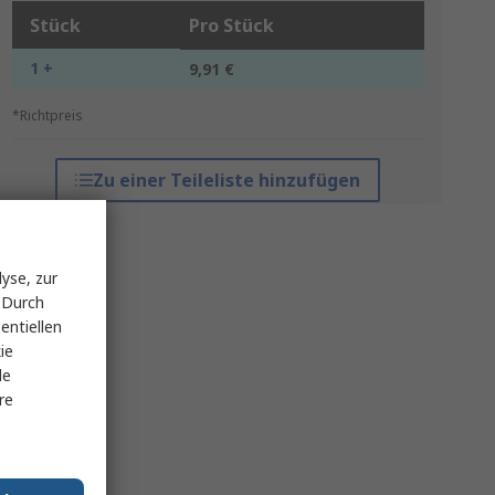
Stück
Pro Stück
1 +
9,91 €
*Richtpreis
Zu einer Teileliste hinzufügen
yse, zur
 Durch
entiellen
ie
le
re