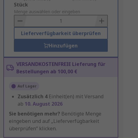
Add
Stück
to
Menge auswählen oder eingeben
Basket
Lieferverfügbarkeit überprüfen
Hinzufügen
VERSANDKOSTENFREIE Lieferung für
Bestellungen ab 100,00 €
Auf Lager
Zusätzlich
4
Einheit(en) mit Versand
ab
10. August 2026
Sie benötigen mehr?
Benötigte Menge
eingeben und auf „Lieferverfügbarkeit
überprüfen“ klicken.