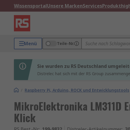
Wissensportal
Unsere Marken
Services
Produkthigh
Menü
Teile-Nr.
Sie wurden zu RS Deutschland umgeleit
Distrelec hat sich mit der RS Group zusammenges
/
Raspberry Pi, Arduino, ROCK und Entwicklungstools
MikroElektronika LM311D E
Klick
RS Best.-Nr.
:
199-9832
Distrelec-Artikelnummer
:
30