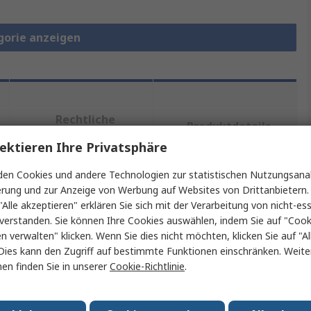
gorie anzeigen
Rechtliche
Produktdetails
Anforderungen
ektieren Ihre Privatsphäre
en Cookies und andere Technologien zur statistischen Nutzungsanal
erung und zur Anzeige von Werbung auf Websites von Drittanbietern.
ein oder mehrere Eigenschaften auswählen.
"Alle akzeptieren" erklären Sie sich mit der Verarbeitung von nicht-ess
verstanden. Sie können Ihre Cookies auswählen, indem Sie auf "Cook
chaft
Wert
en verwalten" klicken. Wenn Sie dies nicht möchten, klicken Sie auf "Al
Dies kann den Zugriff auf bestimmte Funktionen einschränken. Weite
MikroElektronika
en finden Sie in unserer
Cookie-Richtlinie
.
Typ
Entwicklungskit