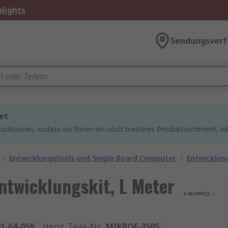
lights
Sendungsverf
et
chlossen, sodass wir Ihnen ein noch breiteres Produktsortiment, lo
/
Entwicklungstools und Single Board Computer
/
Entwicklung
ntwicklungskit, L Meter
1-64-059
Herst. Teile-Nr.
:
MIKROE-3505