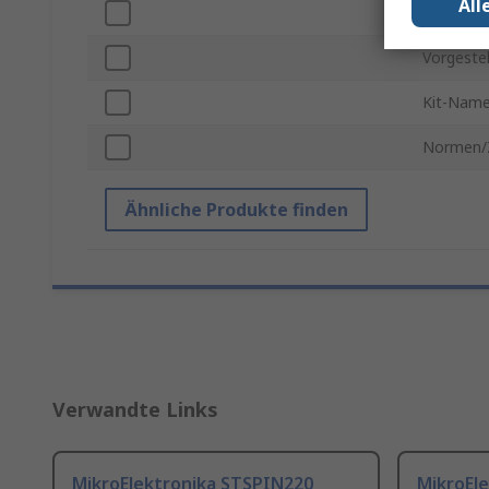
All
Kit-Klassi
Vorgestel
Kit-Nam
Normen/
Ähnliche Produkte finden
Verwandte Links
MikroElektronika STSPIN220
MikroEl