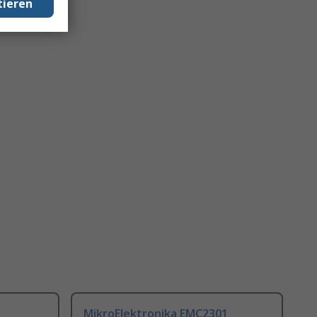
tieren
MikroElektronika EMC2301