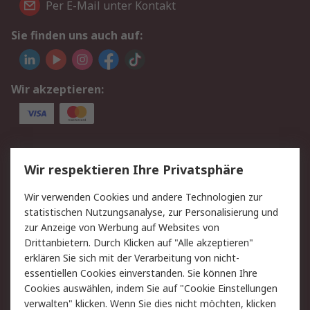
Per E-Mail unter Kontakt
Sie finden uns auch auf:
Wir akzeptieren:
Service
Wir respektieren Ihre Privatsphäre
Value Added Services
Lieferlösungen
Wir verwenden Cookies und andere Technologien zur
Rücksendungen
Kontakt
statistischen Nutzungsanalyse, zur Personalisierung und
Hilfe
Privatkunden
zur Anzeige von Werbung auf Websites von
Drittanbietern. Durch Klicken auf "Alle akzeptieren"
Rechtliches
erklären Sie sich mit der Verarbeitung von nicht-
essentiellen Cookies einverstanden. Sie können Ihre
AGB
Datenschutz
Cookies auswählen, indem Sie auf "Cookie Einstellungen
Cookie-Richtlinie
Zahlungsbedingungen
verwalten" klicken. Wenn Sie dies nicht möchten, klicken