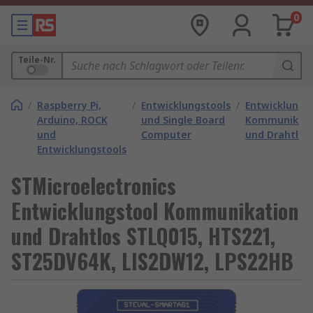
0
Teile-Nr.
/
Raspberry Pi,
/
Entwicklungstools
/
Entwicklungs
Arduino, ROCK
und Single Board
Kommunikati
und
Computer
und Drahtlos
Entwicklungstools
STMicroelectronics
Entwicklungstool Kommunikation
und Drahtlos STLQ015, HTS221,
ST25DV64K, LIS2DW12, LPS22HB