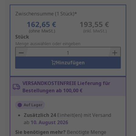
Zwischensumme (1 Stück)*
162,65 €
193,55 €
(ohne MwSt.)
(inkl. MwSt.)
Add
Stück
to
Menge auswählen oder eingeben
Basket
Hinzufügen
VERSANDKOSTENFREIE Lieferung für
Bestellungen ab 100,00 €
Auf Lager
Zusätzlich
24
Einheit(en) mit Versand
ab
10. August 2026
Sie benötigen mehr?
Benötigte Menge