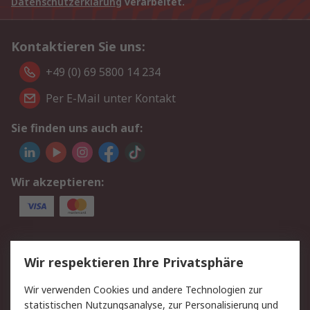
Datenschutzerklärung
verarbeitet.
Kontaktieren Sie uns:
+49 (0) 69 5800 14 234
Per E-Mail unter Kontakt
Sie finden uns auch auf:
Wir akzeptieren:
Service
Wir respektieren Ihre Privatsphäre
Value Added Services
Lieferlösungen
Wir verwenden Cookies und andere Technologien zur
Rücksendungen
Kontakt
statistischen Nutzungsanalyse, zur Personalisierung und