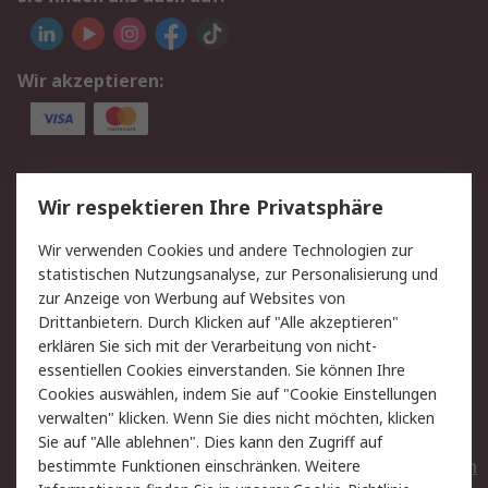
Wir akzeptieren:
Service
Wir respektieren Ihre Privatsphäre
Value Added Services
Lieferlösungen
Wir verwenden Cookies und andere Technologien zur
Rücksendungen
Kontakt
statistischen Nutzungsanalyse, zur Personalisierung und
Hilfe
Privatkunden
zur Anzeige von Werbung auf Websites von
Drittanbietern. Durch Klicken auf "Alle akzeptieren"
Rechtliches
erklären Sie sich mit der Verarbeitung von nicht-
essentiellen Cookies einverstanden. Sie können Ihre
AGB
Datenschutz
Cookies auswählen, indem Sie auf "Cookie Einstellungen
Cookie-Richtlinie
Zahlungsbedingungen
verwalten" klicken. Wenn Sie dies nicht möchten, klicken
Copyright/Impressum
Entsorgung
Sie auf "Alle ablehnen". Dies kann den Zugriff auf
Elektrogeräte/Batterien
bestimmte Funktionen einschränken. Weitere