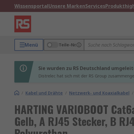
Wissensportal
Unsere Marken
Services
Produkthigh
Menü
Teile-Nr.
Sie wurden zu RS Deutschland umgeleit
Distrelec hat sich mit der RS Group zusammenges
/
Kabel und Drähte
/
Netzwerk- und Koaxialkabel
/
HARTING VARIOBOOT Cat6a 
Gelb, A RJ45 Stecker, B RJ
Polyurethan