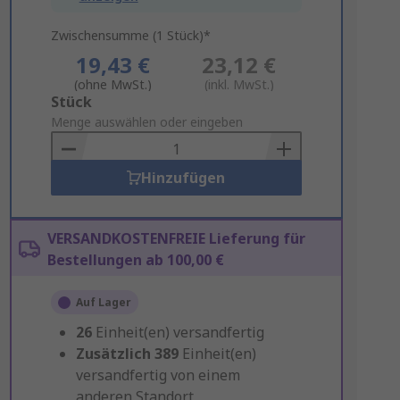
Zwischensumme (1 Stück)*
19,43 €
23,12 €
(ohne MwSt.)
(inkl. MwSt.)
Add
Stück
to
Menge auswählen oder eingeben
Basket
Hinzufügen
VERSANDKOSTENFREIE Lieferung für
Bestellungen ab 100,00 €
Auf Lager
26
Einheit(en) versandfertig
Zusätzlich
389
Einheit(en)
versandfertig von einem
anderen Standort