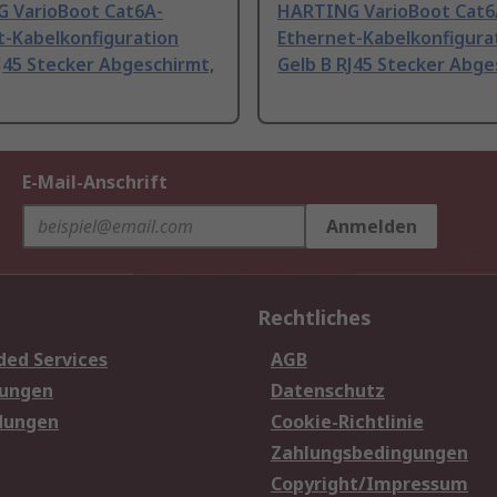
 VarioBoot Cat6A-
HARTING VarioBoot Cat6
t-Kabelkonfiguration
Ethernet-Kabelkonfigura
J45 Stecker Abgeschirmt,
Gelb B RJ45 Stecker Abge
E-Mail-Anschrift
Anmelden
Rechtliches
ded Services
AGB
sungen
Datenschutz
dungen
Cookie-Richtlinie
Zahlungsbedingungen
Copyright/Impressum