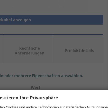
etkabel anzeigen
Rechtliche
Produktdetails
Anforderungen
ein oder mehrere Eigenschaften auswählen.
Wert
ektieren Ihre Privatsphäre
HARTING
en Cookies und andere Technologien zur statistischen Nutzungsanal
VARIOBOOT