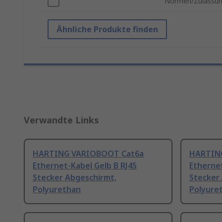
Normen/Zulassu
Ähnliche Produkte finden
Verwandte Links
HARTING VARIOBOOT Cat6a
HARTIN
Ethernet-Kabel Gelb B RJ45
Ethernet
Stecker Abgeschirmt,
Stecker
Polyurethan
Polyure