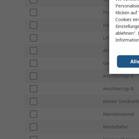
Personalisi
Produkt Typ
Klicken auf 
Cookies ein
Kabellänge
Einstellung
ablehnen". 
LAN Kategorie
Information
Abschirmtyp
All
Gender Steckverb
Anschlusstyp A
Anschlusstyp B
Gender Steckverb
Mantelmaterial
Mantelfarbe