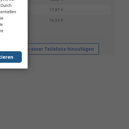
 Durch
50 - 99
17,87 €
entiellen
ie
100 +
16,53 €
le
re
*Richtpreis
Zu einer Teileliste hinzufügen
tieren