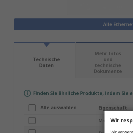
Alle Ethern
Mehr Infos
Technische
und
Daten
technische
Dokumente
Finden Sie ähnliche Produkte, indem Sie 
Alle auswählen
Eigenschaft
Wir resp
Marke
Wir verwend
Serie