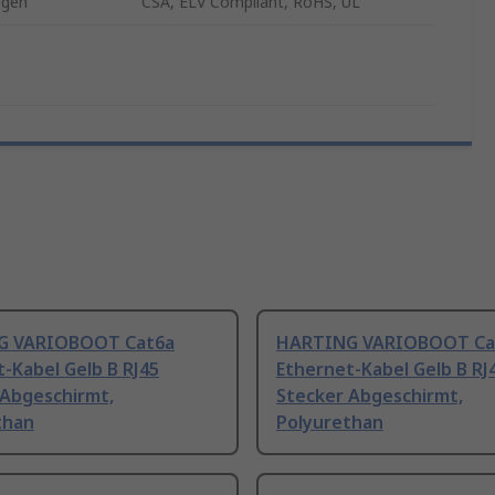
ngen
CSA, ELV Compliant, RoHS, UL
G VARIOBOOT Cat6a
HARTING VARIOBOOT Ca
-Kabel Gelb B RJ45
Ethernet-Kabel Gelb B RJ
 Abgeschirmt,
Stecker Abgeschirmt,
than
Polyurethan