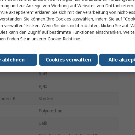
erung und zur Anzeige von Werbung auf Websites von Drittanbietern.
Ethernet-Kabel
"Alle akzeptieren" erklären Sie sich mit der Verarbeitung von nicht-ess
verstanden. Sie können Ihre Cookies auswählen, indem Sie auf "Cook
0.5m
en verwalten" klicken. Wenn Sie dies nicht möchten, klicken Sie auf "Al
Dies kann den Zugriff auf bestimmte Funktionen einschränken. Weite
Cat6a
en finden Sie in unserer
Cookie-Richtlinie
.
Abgeschirmt
e ablehnen
Cookies verwalten
Alle akzep
inders A
Stecker
RJ45
RJ45
inders B
Stecker
Polyurethan
Gelb