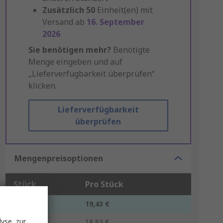
Zusätzlich
50
Einheit(en) mit
Versand ab
16. September
2026
Sie benötigen mehr?
Benötigte
Menge eingeben und auf
„Lieferverfügbarkeit überprüfen“
klicken.
Lieferverfügbarkeit
überprüfen
Mengenpreisoptionen
Stück
Pro Stück
1 - 9
19,43 €
yse, zur
10 - 49
18,83 €