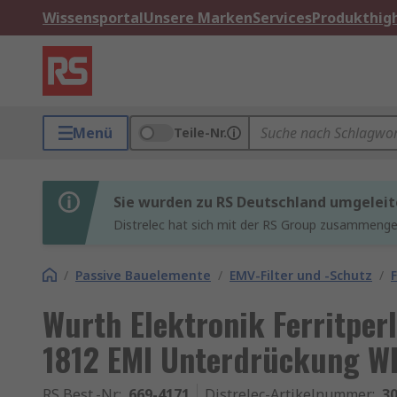
Wissensportal
Unsere Marken
Services
Produkthigh
Menü
Teile-Nr.
Sie wurden zu RS Deutschland umgeleit
Distrelec hat sich mit der RS Group zusammenges
/
Passive Bauelemente
/
EMV-Filter und -Schutz
/
Wurth Elektronik Ferritper
1812 EMI Unterdrückung W
RS Best.-Nr.
:
669-4171
Distrelec-Artikelnummer
:
30