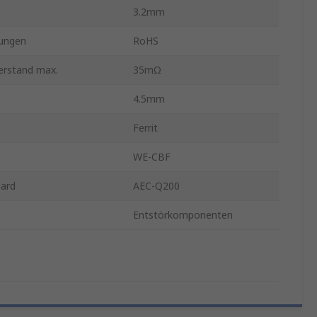
3.2mm
ungen
RoHS
erstand max.
35mΩ
4.5mm
Ferrit
WE-CBF
ard
AEC-Q200
Entstörkomponenten