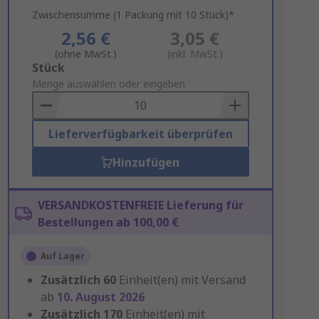
Zwischensumme (1 Packung mit 10 Stück)*
2,56 €
3,05 €
(ohne MwSt.)
(inkl. MwSt.)
Add
Stück
to
Menge auswählen oder eingeben
Basket
Lieferverfügbarkeit überprüfen
Hinzufügen
VERSANDKOSTENFREIE Lieferung für
Bestellungen ab 100,00 €
Auf Lager
Zusätzlich
60
Einheit(en) mit Versand
ab
10. August 2026
Zusätzlich
170
Einheit(en) mit