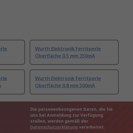
erle
Wurth Elektronik Ferritperle
Oberfläche 0.5 mm 350mA
erle
Wurth Elektronik Ferritperle
A
Oberfläche 0.8 mm 500mA
Die personenbezogenen Daten, die Sie
uns bei Anmeldung zur Verfügung
stellen, werden gemäß der
Datenschutzerklärung
verarbeitet.