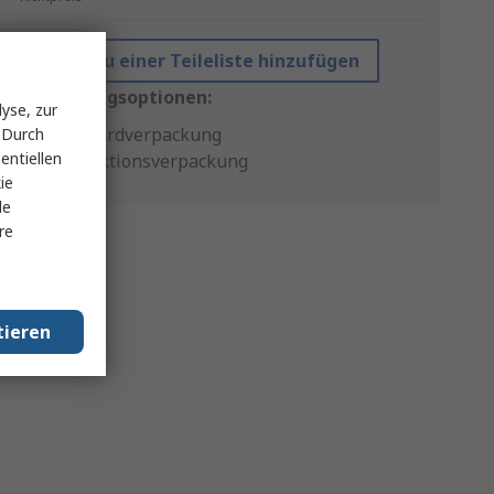
Zu einer Teileliste hinzufügen
Verpackungsoptionen:
yse, zur
Standardverpackung
 Durch
entiellen
Produktionsverpackung
ie
le
re
tieren