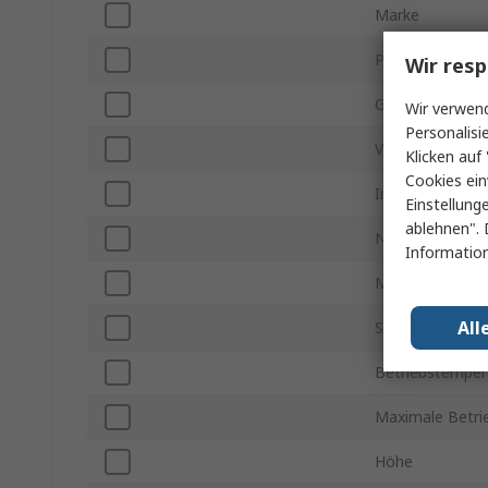
Marke
Produkt Typ
Wir resp
Gehäusegröße
Wir verwend
Personalisi
Verpackungsart
Klicken auf 
Cookies ein
Impedanz bei 
Einstellung
ablehnen". 
Nennstrom
Information
Montageart
All
Subtyp
Betriebstemper
Maximale Betri
Höhe