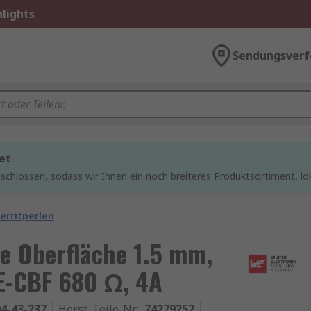
lights
Sendungsverf
et
chlossen, sodass wir Ihnen ein noch breiteres Produktsortiment, lo
Ferritperlen
le Oberfläche 1.5 mm,
E-CBF 680 Ω, 4A
4-43-237
Herst. Teile-Nr.
:
74279252