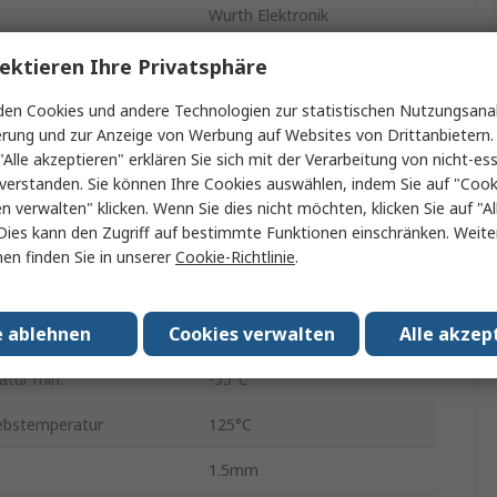
Wurth Elektronik
Ferritperle
ektieren Ihre Privatsphäre
1812
en Cookies und andere Technologien zur statistischen Nutzungsanal
erung und zur Anzeige von Werbung auf Websites von Drittanbietern.
Band und Rolle
"Alle akzeptieren" erklären Sie sich mit der Verarbeitung von nicht-ess
verstanden. Sie können Ihre Cookies auswählen, indem Sie auf "Cook
100 MHz
680Ω
en verwalten" klicken. Wenn Sie dies nicht möchten, klicken Sie auf "Al
Dies kann den Zugriff auf bestimmte Funktionen einschränken. Weite
4A
en finden Sie in unserer
Cookie-Richtlinie
.
Oberfläche
e ablehnen
Cookies verwalten
Alle akzep
EMI Unterdrückung
atur min.
-55°C
ebstemperatur
125°C
1.5mm