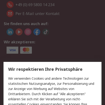
+49 (0) 69 5800 14 234
Per E-Mail unter Kontakt
Sie finden uns auch auf:
Wir akzeptieren:
Service
Wir respektieren Ihre Privatsphäre
Value Added Services
Lieferlösungen
Wir verwenden Cookies und andere Technologien zur
Rücksendungen
Kontakt
statistischen Nutzungsanalyse, zur Personalisierung und
Hilfe
Privatkunden
zur Anzeige von Werbung auf Websites von
Drittanbietern. Durch Klicken auf "Alle akzeptieren"
Rechtliches
erklären Sie sich mit der Verarbeitung von nicht-
essentiellen Cookies einverstanden. Sie können Ihre