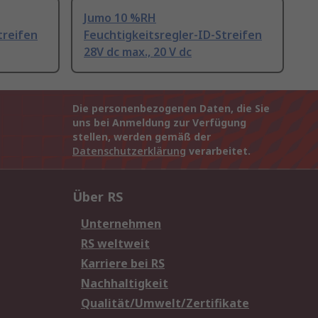
Jumo 10 %RH
treifen
Feuchtigkeitsregler-ID-Streifen
28V dc max., 20 V dc
Die personenbezogenen Daten, die Sie
uns bei Anmeldung zur Verfügung
stellen, werden gemäß der
Datenschutzerklärung
verarbeitet.
Über RS
Unternehmen
RS weltweit
Karriere bei RS
Nachhaltigkeit
Qualität/Umwelt/Zertifikate