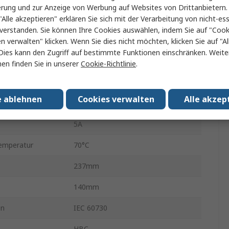
erung und zur Anzeige von Werbung auf Websites von Drittanbietern.
"Alle akzeptieren" erklären Sie sich mit der Verarbeitung von nicht-ess
ngsspannung
250V
verstanden. Sie können Ihre Cookies auswählen, indem Sie auf "Cook
30%RH
en verwalten" klicken. Wenn Sie dies nicht möchten, klicken Sie auf "Al
Dies kann den Zugriff auf bestimmte Funktionen einschränken. Weite
Wand
en finden Sie in unserer
Cookie-Richtlinie
.
IP30
e ablehnen
Cookies verwalten
Alle akzep
 min.
0°C
5A
emperatur
70°C
237mm
140mm
en
IEC 60730
HBC