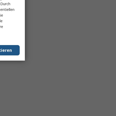
 Durch
entiellen
ie
le
re
tieren