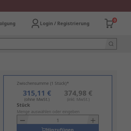
0
olgung
Login / Registrierung
Zwischensumme (1 Stück)*
315,11 €
374,98 €
(ohne MwSt.)
(inkl. MwSt.)
Add
Stück
to
Menge auswählen oder eingeben
Basket
Hinzufügen