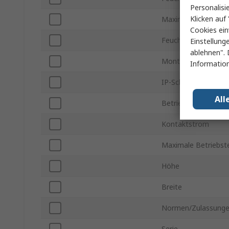
Personalisi
Klicken auf 
Maximale Versorgu
Cookies ein
Feuchtigkeit min.
Einstellung
ablehnen". 
Montageart
Information
IP-Schutzart
All
Betriebstemperatur
Kontaktstrom
Maximale Betriebst
Höhe
Breite
Normen/Zulassung
Serie