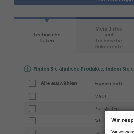
Mehr Infos
Technische
und
Daten
technische
Dokumente
Finden Sie ähnliche Produkte, indem Sie 
Alle auswählen
Eigenschaft
Marke
Produkt Typ
Wir resp
Schaltkonfiguration
Wir verwend
Feuchtigkeit max.