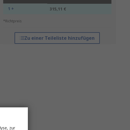
1 +
315,11 €
*Richtpreis
Zu einer Teileliste hinzufügen
yse, zur