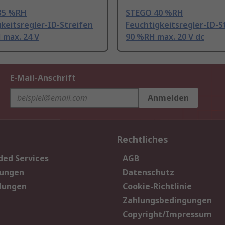
35 %RH
STEGO 40 %RH
keitsregler-ID-Streifen
Feuchtigkeitsregler-ID-S
 max. 24 V
90 %RH max. 20 V dc
E-Mail-Anschrift
Anmelden
Rechtliches
ded Services
AGB
sungen
Datenschutz
dungen
Cookie-Richtlinie
Zahlungsbedingungen
Copyright/Impressum