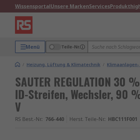
Wissensportal
Unsere Marken
Services
Produkthigh
Menü
Teile-Nr.
/
Heizung, Lüftung & Klimatechnik
/
Klimaanlagen-
SAUTER REGULATION 30 %R
ID-Streifen, Wechsler, 90
V
RS Best.-Nr.
:
766-440
Herst. Teile-Nr.
:
HBC111F001