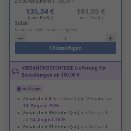
Zwischensumme (1 Stück)*
135,34 €
161,05 €
(ohne MwSt.)
(inkl. MwSt.)
Add
Stück
to
Menge auswählen oder eingeben
Basket
Hinzufügen
VERSANDKOSTENFREIE Lieferung für
Bestellungen ab 100,00 €
Auf Lager
Zusätzlich
8
Einheit(en) mit Versand ab
10. August 2026
Zusätzlich
36
Einheit(en) mit Versand
ab
14. August 2026
Zusätzlich
21
Einheit(en) mit Versand