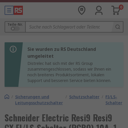
0
Teile-Nr.
Sie wurden zu RS Deutschland
umgeleitet
Distrelec hat sich mit der RS Group
zusammengeschlossen, sodass wir Ihnen ein
noch breiteres Produktsortiment, lokalen
Support und besseren Service bieten können.
/
Sicherungen und
/
Schutzschalter
/
FI/LS-
Leitungsschutzschalter
Schalter
Schneider Electric Resi9 Resi9
CX FI/LS-Schalter (RCBO) 10A, 1-