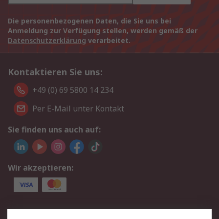
Die personenbezogenen Daten, die Sie uns bei
Anmeldung zur Verfügung stellen, werden gemäß der
Datenschutzerklärung
verarbeitet.
Kontaktieren Sie uns:
+49 (0) 69 5800 14 234
Per E-Mail unter Kontakt
Sie finden uns auch auf:
Wir akzeptieren:
Service