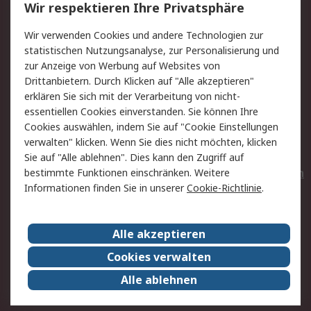
Wir respektieren Ihre Privatsphäre
Value Added Services
Lieferlösungen
Wir verwenden Cookies und andere Technologien zur
Rücksendungen
Kontakt
statistischen Nutzungsanalyse, zur Personalisierung und
Hilfe
Privatkunden
zur Anzeige von Werbung auf Websites von
Drittanbietern. Durch Klicken auf "Alle akzeptieren"
Rechtliches
erklären Sie sich mit der Verarbeitung von nicht-
essentiellen Cookies einverstanden. Sie können Ihre
AGB
Datenschutz
Cookies auswählen, indem Sie auf "Cookie Einstellungen
Cookie-Richtlinie
Zahlungsbedingungen
verwalten" klicken. Wenn Sie dies nicht möchten, klicken
Copyright/Impressum
Entsorgung
Sie auf "Alle ablehnen". Dies kann den Zugriff auf
Elektrogeräte/Batterien
bestimmte Funktionen einschränken. Weitere
Informationen finden Sie in unserer
Cookie-Richtlinie
.
Über RS
Alle akzeptieren
Unternehmen
RS weltweit
Karriere bei RS
Nachhaltigkeit
Cookies verwalten
Qualität/Umwelt/Zertifikate
Presse-Center
Alle ablehnen
Event-Center