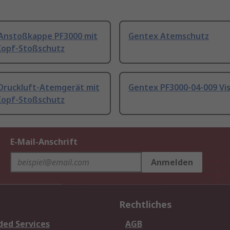
Anstoßkappe PF3000 mit
Gentex Atemschutz
 Kopf-Stoßschutz
Druckluft-Atemgerät mit
Gentex PF3000-04-009 Vis
 Kopf-Stoßschutz
E-Mail-Anschrift
Anmelden
Rechtliches
ded Services
AGB