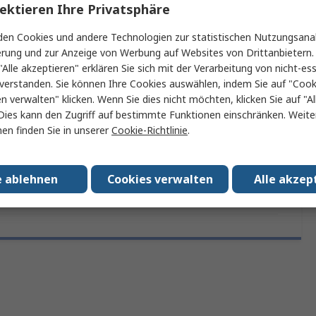
Rechtliche
ektieren Ihre Privatsphäre
Produktdetails
Anforderungen
en Cookies und andere Technologien zur statistischen Nutzungsanal
erung und zur Anzeige von Werbung auf Websites von Drittanbietern.
"Alle akzeptieren" erklären Sie sich mit der Verarbeitung von nicht-ess
ein oder mehrere Eigenschaften auswählen.
verstanden. Sie können Ihre Cookies auswählen, indem Sie auf "Cook
en verwalten" klicken. Wenn Sie dies nicht möchten, klicken Sie auf "Al
Dies kann den Zugriff auf bestimmte Funktionen einschränken. Weite
Eigenschaft
Wert
en finden Sie in unserer
Cookie-Richtlinie
.
Marke
Gentex
e ablehnen
Cookies verwalten
Alle akzep