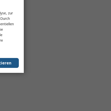
yse, zur
 Durch
entiellen
ie
le
re
tieren