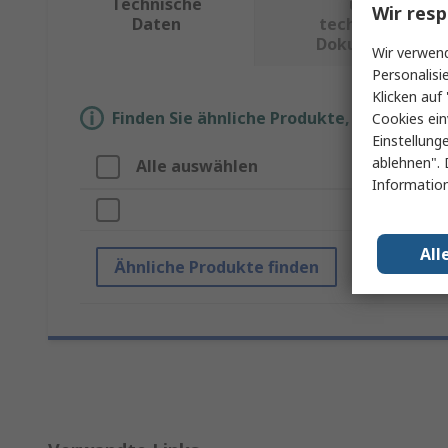
Technische
und
Wir resp
Daten
technische
Dokumente
Wir verwend
Personalisi
Klicken auf 
Finden Sie ähnliche Produkte, indem Sie 
Cookies ein
Einstellung
ablehnen". 
Alle auswählen
Information
All
Ähnliche Produkte finden