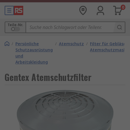
0
Teile-Nr.
/
Persönliche
/
Atemschutz
/
Filter für Gebläse-
Schutzausrüstung
Atemschutzmaske
und
Arbeitskleidung
Gentex Atemschutzfilter