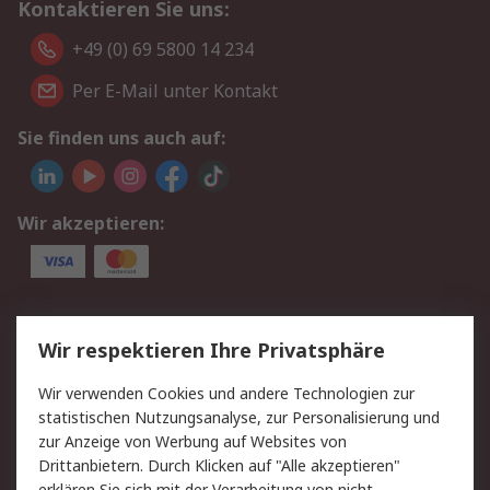
Kontaktieren Sie uns:
+49 (0) 69 5800 14 234
Per E-Mail unter Kontakt
Sie finden uns auch auf:
Wir akzeptieren:
Service
Wir respektieren Ihre Privatsphäre
Value Added Services
Lieferlösungen
Wir verwenden Cookies und andere Technologien zur
Rücksendungen
Kontakt
statistischen Nutzungsanalyse, zur Personalisierung und
Hilfe
Privatkunden
zur Anzeige von Werbung auf Websites von
Drittanbietern. Durch Klicken auf "Alle akzeptieren"
Rechtliches
erklären Sie sich mit der Verarbeitung von nicht-