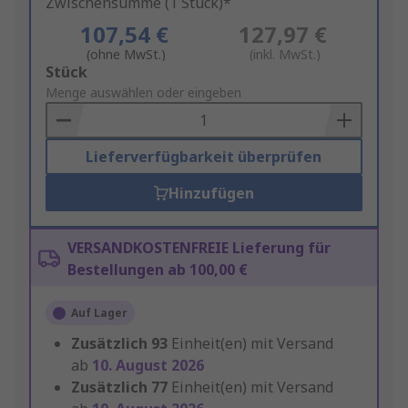
Zwischensumme (1 Stück)*
107,54 €
127,97 €
(ohne MwSt.)
(inkl. MwSt.)
Add
Stück
to
Menge auswählen oder eingeben
Basket
Lieferverfügbarkeit überprüfen
Hinzufügen
VERSANDKOSTENFREIE Lieferung für
Bestellungen ab 100,00 €
Auf Lager
Zusätzlich
93
Einheit(en) mit Versand
ab
10. August 2026
Zusätzlich
77
Einheit(en) mit Versand