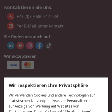
Kontaktieren Sie uns:
+49 (0) 69 5800 14 234
Per E-Mail unter Kontakt
Sie finden uns auch auf:
Wir akzeptieren:
Service
Wir respektieren Ihre Privatsphäre
Value Added Services
Lieferlösungen
Wir verwenden Cookies und andere Technologien zur
Rücksendungen
Kontakt
statistischen Nutzungsanalyse, zur Personalisierung und
Hilfe
Privatkunden
zur Anzeige von Werbung auf Websites von
Drittanbietern. Durch Klicken auf "Alle akzeptieren"