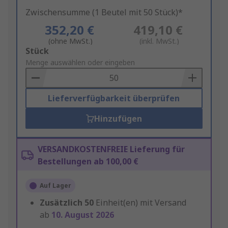
Zwischensumme (1 Beutel mit 50 Stück)*
352,20 €
419,10 €
(ohne MwSt.)
(inkl. MwSt.)
Add
Stück
to
Menge auswählen oder eingeben
Basket
Lieferverfügbarkeit überprüfen
Hinzufügen
VERSANDKOSTENFREIE Lieferung für
Bestellungen ab 100,00 €
Auf Lager
Zusätzlich
50
Einheit(en) mit Versand
ab
10. August 2026