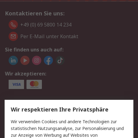
Kontaktieren Sie uns:
+49 (0) 69 5800 14 234
Per E-Mail unter Kontakt
Sie finden uns auch auf:
Wir akzeptieren:
Service
Wir respektieren Ihre Privatsphäre
Value Added Services
Lieferlösungen
Wir verwenden Cookies und andere Technologien zur
Rücksendungen
Kontakt
statistischen Nutzungsanalyse, zur Personalisierung und
Hilfe
Privatkunden
zur Anzeige von Werbung auf Websites von