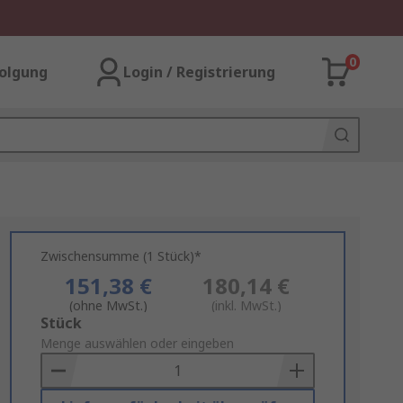
0
olgung
Login / Registrierung
Zwischensumme (1 Stück)*
151,38 €
180,14 €
(ohne MwSt.)
(inkl. MwSt.)
Add
Stück
to
Menge auswählen oder eingeben
Basket