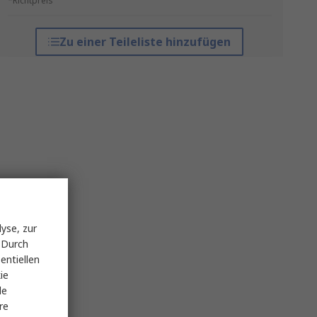
*Richtpreis
Zu einer Teileliste hinzufügen
yse, zur
 Durch
entiellen
ie
le
re