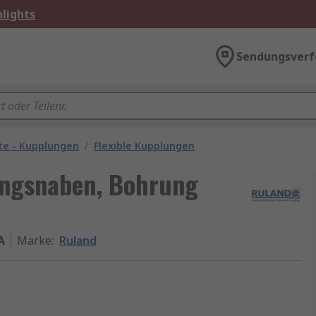
lights
Sendungsverf
te - Kupplungen
/
Flexible Kupplungen
ngsnaben, Bohrung
A
Marke
:
Ruland