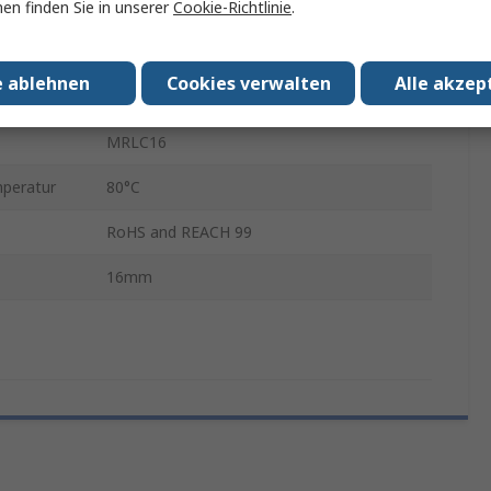
en finden Sie in unserer
Cookie-Richtlinie
.
Klemme
in.
-80°C
e ablehnen
Cookies verwalten
Alle akzep
7075-T651 Extrudierte Aluminiumstange
MRLC16
peratur
80°C
RoHS and REACH 99
16mm