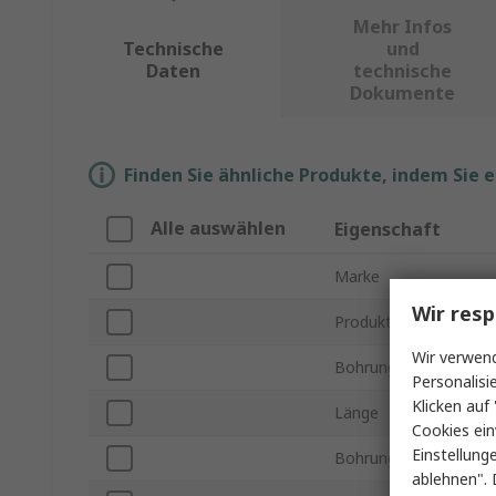
Mehr Infos
Technische
und
Daten
technische
Dokumente
Finden Sie ähnliche Produkte, indem Sie 
Alle auswählen
Eigenschaft
Marke
Wir resp
Produkt Typ
Wir verwend
Bohrungsdurchmesse
Personalisi
Klicken auf 
Länge
Cookies ein
Einstellung
Bohrungslänge
ablehnen". 