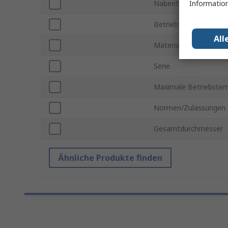
Information
Nabentyp
Betriebstemperatur m
All
Material
Serie
Maximale Betriebstem
Normen/Zulassungen
Gesamtdurchmesser
Ähnliche Produkte finden