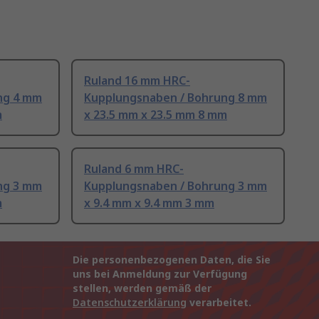
Ruland 16 mm HRC-
ng 4 mm
Kupplungsnaben / Bohrung 8 mm
m
x 23.5 mm x 23.5 mm 8 mm
Ruland 6 mm HRC-
ng 3 mm
Kupplungsnaben / Bohrung 3 mm
m
x 9.4 mm x 9.4 mm 3 mm
Die personenbezogenen Daten, die Sie
uns bei Anmeldung zur Verfügung
stellen, werden gemäß der
Datenschutzerklärung
verarbeitet.