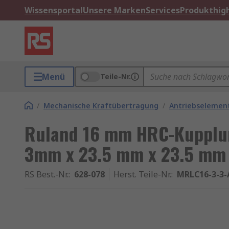
Wissensportal
Unsere Marken
Services
Produkthigh
Menü
Teile-Nr.
/
Mechanische Kraftübertragung
/
Antriebselemen
Ruland 16 mm HRC-Kupplu
3mm x 23.5 mm x 23.5 mm
RS Best.-Nr.
:
628-078
Herst. Teile-Nr.
:
MRLC16-3-3-