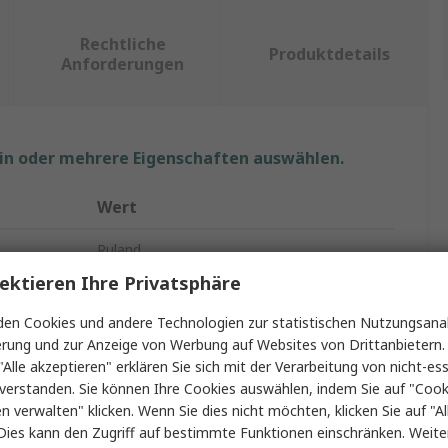
Rechtliche
Produktdetails
Anforderungen
ein oder mehrere Eigenschaften auswählen.
Wert
Ruland
ektieren Ihre Privatsphäre
HRC-Kupplungsnaben
en Cookies und andere Technologien zur statistischen Nutzungsanal
r
3mm
erung und zur Anzeige von Werbung auf Websites von Drittanbietern.
"Alle akzeptieren" erklären Sie sich mit der Verarbeitung von nicht-ess
23.5mm
verstanden. Sie können Ihre Cookies auswählen, indem Sie auf "Cook
en verwalten" klicken. Wenn Sie dies nicht möchten, klicken Sie auf "Al
23.5mm
Dies kann den Zugriff auf bestimmte Funktionen einschränken. Weite