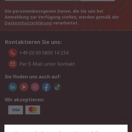
Die personenbezogenen Daten, die Sie uns bei
Anmeldung zur Verfügung stellen, werden gemäß der
Datenschutzerklärung
verarbeitet.
Kontaktieren Sie uns:
+49 (0) 69 5800 14 234
Per E-Mail unter Kontakt
Sie finden uns auch auf:
Wir akzeptieren:
Service