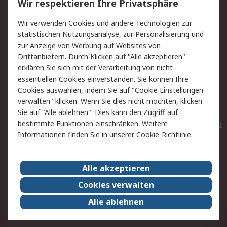
Wir respektieren Ihre Privatsphäre
Value Added Services
Lieferlösungen
Wir verwenden Cookies und andere Technologien zur
Rücksendungen
Kontakt
statistischen Nutzungsanalyse, zur Personalisierung und
Hilfe
Privatkunden
zur Anzeige von Werbung auf Websites von
Drittanbietern. Durch Klicken auf "Alle akzeptieren"
Rechtliches
erklären Sie sich mit der Verarbeitung von nicht-
essentiellen Cookies einverstanden. Sie können Ihre
AGB
Datenschutz
Cookies auswählen, indem Sie auf "Cookie Einstellungen
Cookie-Richtlinie
Zahlungsbedingungen
verwalten" klicken. Wenn Sie dies nicht möchten, klicken
Copyright/Impressum
Entsorgung
Sie auf "Alle ablehnen". Dies kann den Zugriff auf
Elektrogeräte/Batterien
bestimmte Funktionen einschränken. Weitere
Informationen finden Sie in unserer
Cookie-Richtlinie
.
Über RS
Alle akzeptieren
Unternehmen
RS weltweit
Karriere bei RS
Nachhaltigkeit
Cookies verwalten
Qualität/Umwelt/Zertifikate
Presse-Center
Alle ablehnen
Event-Center