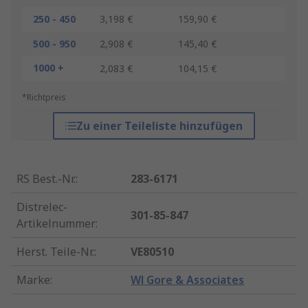
250 - 450
3,198 €
159,90 €
500 - 950
2,908 €
145,40 €
1000 +
2,083 €
104,15 €
*Richtpreis
Zu einer Teileliste hinzufügen
RS Best.-Nr.
:
283-6171
Distrelec-
301-85-847
Artikelnummer
:
Herst. Teile-Nr.
:
VE80510
Marke
:
Wl Gore & Associates