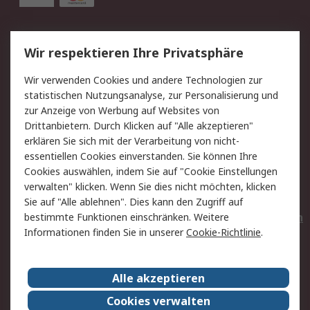
Service
Wir respektieren Ihre Privatsphäre
Value Added Services
Lieferlösungen
Wir verwenden Cookies und andere Technologien zur
Rücksendungen
Kontakt
statistischen Nutzungsanalyse, zur Personalisierung und
Hilfe
Privatkunden
zur Anzeige von Werbung auf Websites von
Drittanbietern. Durch Klicken auf "Alle akzeptieren"
Rechtliches
erklären Sie sich mit der Verarbeitung von nicht-
essentiellen Cookies einverstanden. Sie können Ihre
AGB
Datenschutz
Cookies auswählen, indem Sie auf "Cookie Einstellungen
Cookie-Richtlinie
Zahlungsbedingungen
verwalten" klicken. Wenn Sie dies nicht möchten, klicken
Copyright/Impressum
Entsorgung
Sie auf "Alle ablehnen". Dies kann den Zugriff auf
Elektrogeräte/Batterien
bestimmte Funktionen einschränken. Weitere
Informationen finden Sie in unserer
Cookie-Richtlinie
.
Über RS
Alle akzeptieren
Unternehmen
RS weltweit
Karriere bei RS
Nachhaltigkeit
Cookies verwalten