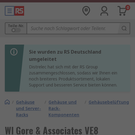
0
Teile-Nr.
Sie wurden zu RS Deutschland
umgeleitet
Distrelec hat sich mit der RS Group
zusammengeschlossen, sodass wir Ihnen ein
noch breiteres Produktsortiment, lokalen
Support und besseren Service bieten können.
/
Gehäuse
/
Gehäuse und
/
Gehäusebelüftung
und Server-
Rack-
Racks
Komponenten
Wl Gore & Associates VE8