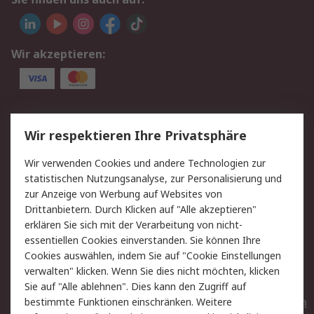
Wir akzeptieren:
Service
Wir respektieren Ihre Privatsphäre
Value Added Services
Lieferlösungen
Wir verwenden Cookies und andere Technologien zur
Rücksendungen
Kontakt
statistischen Nutzungsanalyse, zur Personalisierung und
Hilfe
Privatkunden
zur Anzeige von Werbung auf Websites von
Drittanbietern. Durch Klicken auf "Alle akzeptieren"
Rechtliches
erklären Sie sich mit der Verarbeitung von nicht-
essentiellen Cookies einverstanden. Sie können Ihre
AGB
Datenschutz
Cookies auswählen, indem Sie auf "Cookie Einstellungen
Cookie-Richtlinie
Zahlungsbedingungen
verwalten" klicken. Wenn Sie dies nicht möchten, klicken
Copyright/Impressum
Entsorgung
Sie auf "Alle ablehnen". Dies kann den Zugriff auf
Elektrogeräte/Batterien
bestimmte Funktionen einschränken. Weitere