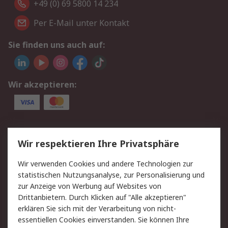
+49 (0) 69 5800 14 234
Per E-Mail unter Kontakt
Sie finden uns auch auf:
Wir akzeptieren:
Service
Wir respektieren Ihre Privatsphäre
Value Added Services
Lieferlösungen
Wir verwenden Cookies und andere Technologien zur
Rücksendungen
Kontakt
statistischen Nutzungsanalyse, zur Personalisierung und
Hilfe
Privatkunden
zur Anzeige von Werbung auf Websites von
Drittanbietern. Durch Klicken auf "Alle akzeptieren"
Rechtliches
erklären Sie sich mit der Verarbeitung von nicht-
essentiellen Cookies einverstanden. Sie können Ihre
AGB
Datenschutz