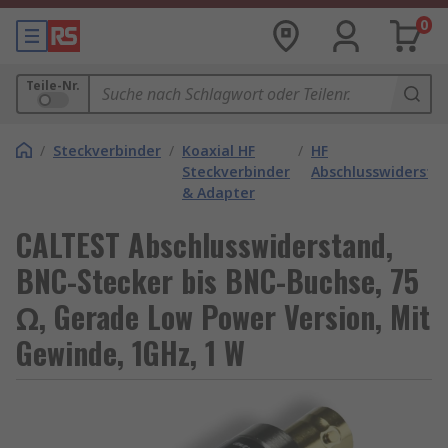
0
Teile-Nr.
/
Steckverbinder
/
Koaxial HF
/
HF
Steckverbinder
Abschlusswiderstä
& Adapter
CALTEST Abschlusswiderstand,
BNC-Stecker bis BNC-Buchse, 75
Ω, Gerade Low Power Version, Mit
Gewinde, 1GHz, 1 W