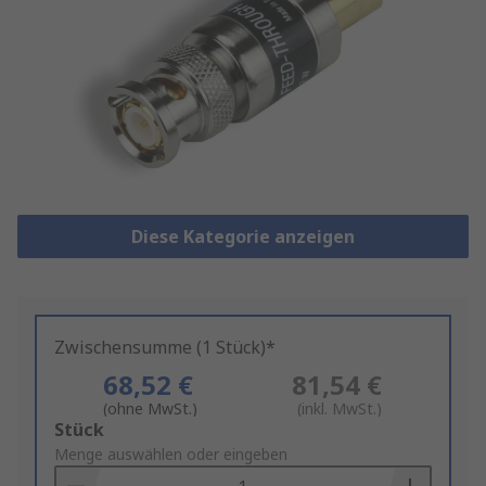
Diese Kategorie anzeigen
Zwischensumme (1 Stück)*
68,52 €
81,54 €
(ohne MwSt.)
(inkl. MwSt.)
Add
Stück
to
Menge auswählen oder eingeben
Basket