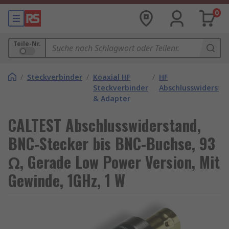
0
Teile-Nr.
/
Steckverbinder
/
Koaxial HF
/
HF
Steckverbinder
Abschlusswiderstä
& Adapter
CALTEST Abschlusswiderstand,
BNC-Stecker bis BNC-Buchse, 93
Ω, Gerade Low Power Version, Mit
Gewinde, 1GHz, 1 W