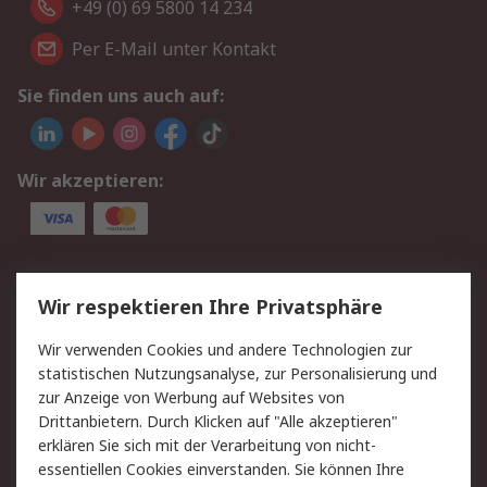
+49 (0) 69 5800 14 234
Per E-Mail unter Kontakt
Sie finden uns auch auf:
Wir akzeptieren:
Service
Wir respektieren Ihre Privatsphäre
Value Added Services
Lieferlösungen
Wir verwenden Cookies und andere Technologien zur
Rücksendungen
Kontakt
statistischen Nutzungsanalyse, zur Personalisierung und
Hilfe
Privatkunden
zur Anzeige von Werbung auf Websites von
Drittanbietern. Durch Klicken auf "Alle akzeptieren"
Rechtliches
erklären Sie sich mit der Verarbeitung von nicht-
essentiellen Cookies einverstanden. Sie können Ihre
AGB
Datenschutz