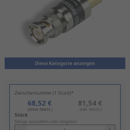
Diese Kategorie anzeigen
Zwischensumme (1 Stück)*
68,52 €
81,54 €
(ohne MwSt.)
(inkl. MwSt.)
Add
Stück
to
Menge auswählen oder eingeben
Basket