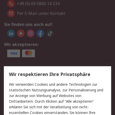
+49 (0) 69 5800 14 234
Per E-Mail unter Kontakt
Sie finden uns auch auf:
Wir akzeptieren:
Service
Wir respektieren Ihre Privatsphäre
Value Added Services
Lieferlösungen
Wir verwenden Cookies und andere Technologien zur
Rücksendungen
Kontakt
statistischen Nutzungsanalyse, zur Personalisierung und
Hilfe
Privatkunden
zur Anzeige von Werbung auf Websites von
Drittanbietern. Durch Klicken auf "Alle akzeptieren"
Rechtliches
erklären Sie sich mit der Verarbeitung von nicht-
essentiellen Cookies einverstanden. Sie können Ihre
AGB
Datenschutz