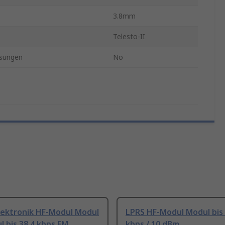
3.8mm
Telesto-II
sungen
No
lektronik HF-Modul Modul
LPRS HF-Modul Modul bis 
 bis 38.4 kbps FM
kbps / 10 dBm