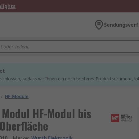
lights
Sendungsverf
et
chlossen, sodass wir Ihnen ein noch breiteres Produktsortiment, lo
/
HF-Module
 Modul HF-Modul bis
 Oberfläche
010
Marke
:
Wurth Elektronik