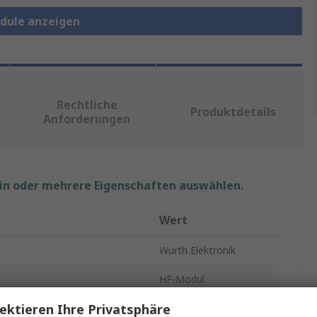
odule anzeigen
Rechtliche
Produktdetails
Anforderungen
ein oder mehrere Eigenschaften auswählen.
Wert
Wurth Elektronik
HF-Modul
ektieren Ihre Privatsphäre
HF-Modul