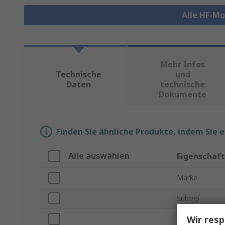
Alle HF-M
Mehr Infos
Technische
und
Daten
technische
Dokumente
Finden Sie ähnliche Produkte, indem Sie 
Alle auswählen
Eigenschaft
Marke
Subtyp
Wir resp
Produkt Typ