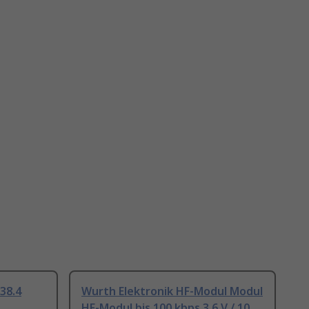
38.4
Wurth Elektronik HF-Modul Modul
HF-Modul bis 100 kbps 3.6 V / 10