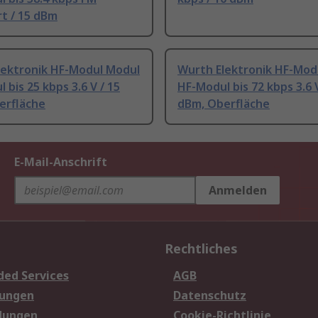
t / 15 dBm
lektronik HF-Modul Modul
Wurth Elektronik HF-Mod
 bis 25 kbps 3.6 V / 15
HF-Modul bis 72 kbps 3.6 V
erfläche
dBm, Oberfläche
E-Mail-Anschrift
Anmelden
Rechtliches
ded Services
AGB
sungen
Datenschutz
dungen
Cookie-Richtlinie