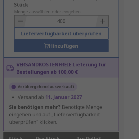
Add
Stück
to
Menge auswählen oder eingeben
Basket
Lieferverfügbarkeit überprüfen
Hinzufügen
VERSANDKOSTENFREIE Lieferung für
Bestellungen ab 100,00 €
Vorübergehend ausverkauft
Versand ab
11. Januar 2027
Sie benötigen mehr?
Benötigte Menge
eingeben und auf „Lieferverfügbarkeit
überprüfen“ klicken.
Stück
Pro Stück
Pro Rolle*