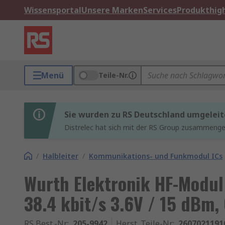
Wissensportal
Unsere Marken
Services
Produkthigh
Menü
Teile-Nr.
Sie wurden zu RS Deutschland umgeleit
Distrelec hat sich mit der RS Group zusammenges
/
Halbleiter
/
Kommunikations- und Funkmodul ICs
Wurth Elektronik HF-Modul
38.4 kbit/s 3.6V / 15 dBm,
RS Best.-Nr.
:
205-9942
Herst. Teile-Nr.
:
2607021191