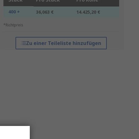
400 +
36,063 €
14.425,20 €
*Richtpreis
Zu einer Teileliste hinzufügen