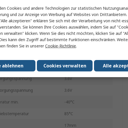
en Cookies und andere Technologien zur statistischen Nutzungsanal
typ
Modul
erung und zur Anzeige von Werbung auf Websites von Drittanbietern.
Datenrate
38.4kbit/s
"Alle akzeptieren" erklären Sie sich mit der Verarbeitung von nicht-ess
verstanden. Sie können Ihre Cookies auswählen, indem Sie auf "Cook
ung max.
15dBm
en verwalten" klicken. Wenn Sie dies nicht möchten, klicken Sie auf "Al
Dies kann den Zugriff auf bestimmte Funktionen einschränken. Weite
Oberfläche
en finden Sie in unserer
Cookie-Richtlinie
.
it des Empfängers
-99dBm
e ablehnen
Cookies verwalten
Alle akzep
typ
UART
sorgungsspannung
3.6V
sorgungsspannung
3.6V
ratur min.
-40°C
iebstemperatur
85°C
17mm