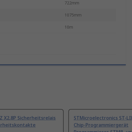
722mm
1075mm
10m
Z X2.8P Sicherheitsrelais
STMicroelectronics ST-L
erheitskontakte
Chip-Programmiergerät