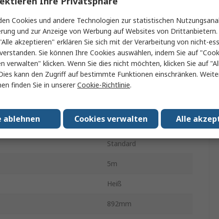
ektieren Ihre Privatsphäre
stemperatur max.
80°C
en Cookies und andere Technologien zur statistischen Nutzungsanal
1.030-910.0
erung und zur Anzeige von Werbung auf Websites von Drittanbietern.
"Alle akzeptieren" erklären Sie sich mit der Verarbeitung von nicht-ess
annung
400V
verstanden. Sie können Ihre Cookies auswählen, indem Sie auf "Cook
en verwalten" klicken. Wenn Sie dies nicht möchten, klicken Sie auf "Al
7kW
Dies kann den Zugriff auf bestimmte Funktionen einschränken. Weite
er Typ
Hochdruckreiniger
en finden Sie in unserer
Cookie-Richtlinie
.
124kg
e ablehnen
Cookies verwalten
Alle akzep
p
2-polig (EU)
Standard
5m
Heiß
892mm