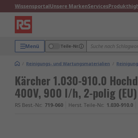
Wissensportal
Unsere Marken
Services
Produkthigh
Menü
Teile-Nr.
/
Reinigungs- und Wartungsmaterialien
/
Reinigun
Kärcher 1.030-910.0 Hochd
400V, 900 l/h, 2-polig (EU)
RS Best.-Nr.
:
719-060
Herst. Teile-Nr.
:
1.030-910.0