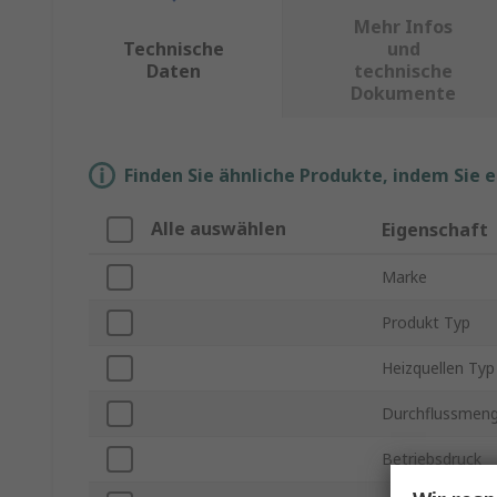
Mehr Infos
Technische
und
Daten
technische
Dokumente
Finden Sie ähnliche Produkte, indem Sie 
Alle auswählen
Eigenschaft
Marke
Produkt Typ
Heizquellen Typ
Durchflussmen
Betriebsdruck