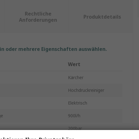
Rechtliche
Produktdetails
Anforderungen
ein oder mehrere Eigenschaften auswählen.
Wert
Kärcher
Hochdruckreiniger
Elektrisch
ge
900l/h
200bar