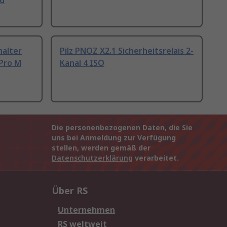
nd
halter
Pilz PNOZ X2.1 Sicherheitsrelais 2-
Pro M
Kanal 4 ISO
Die personenbezogenen Daten, die Sie
uns bei Anmeldung zur Verfügung
stellen, werden gemäß der
Datenschutzerklärung
verarbeitet.
Über RS
Unternehmen
RS weltweit