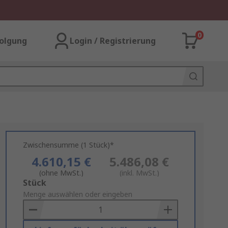
0
olgung
Login / Registrierung
Zwischensumme (1 Stück)*
4.610,15 €
5.486,08 €
(ohne MwSt.)
(inkl. MwSt.)
Add
Stück
to
Menge auswählen oder eingeben
Basket