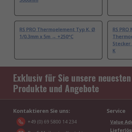
3000mm
RS PRO Thermoelement Typ K, Ø
RS PRO 
1/0.3mm x 5m → +250°C
Thermoe
Stecker
K
Exklusiv für Sie unsere neuesten
Produkte und Angebote
Kontaktieren Sie uns:
Service
+49 (0) 69 5800 14 234
Value Ad
Lieferlö