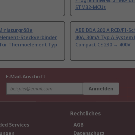
Programmierer, STM8- u
STM32-MCUs
Miniaturgröße
ABB DDA 200 A RCD/FI-Sc
lement-Steckverbinder
40A, 30mA Typ A System 
 für Thermoelement Typ
Compact CE 230 → 400V
E-Mail-Anschrift
Anmelden
Rechtliches
ded Services
AGB
sungen
Datenschutz