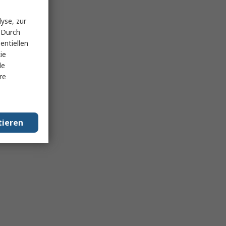
yse, zur
 Durch
entiellen
ie
le
re
tieren