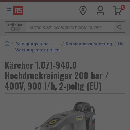
0
Teile-Nr.
/
Reinigungs- und
/
Reinigungsausrüstung
/
Hochd
Wartungsmaterialien
Kärcher 1.071-940.0
Hochdruckreiniger 200 bar /
400V, 900 l/h, 2-polig (EU)