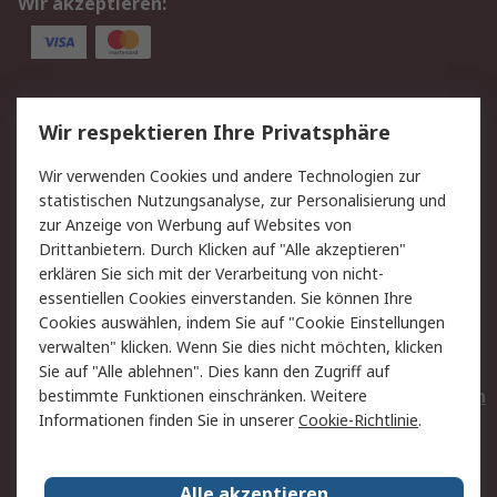
Wir akzeptieren:
Service
Wir respektieren Ihre Privatsphäre
Value Added Services
Lieferlösungen
Wir verwenden Cookies und andere Technologien zur
Rücksendungen
Kontakt
statistischen Nutzungsanalyse, zur Personalisierung und
Hilfe
Privatkunden
zur Anzeige von Werbung auf Websites von
Drittanbietern. Durch Klicken auf "Alle akzeptieren"
Rechtliches
erklären Sie sich mit der Verarbeitung von nicht-
essentiellen Cookies einverstanden. Sie können Ihre
AGB
Datenschutz
Cookies auswählen, indem Sie auf "Cookie Einstellungen
Cookie-Richtlinie
Zahlungsbedingungen
verwalten" klicken. Wenn Sie dies nicht möchten, klicken
Copyright/Impressum
Entsorgung
Sie auf "Alle ablehnen". Dies kann den Zugriff auf
Elektrogeräte/Batterien
bestimmte Funktionen einschränken. Weitere
Informationen finden Sie in unserer
Cookie-Richtlinie
.
Über RS
Alle akzeptieren
Unternehmen
RS weltweit