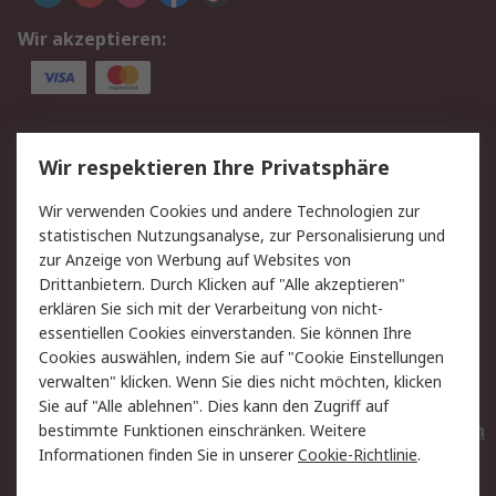
Wir akzeptieren:
Service
Wir respektieren Ihre Privatsphäre
Value Added Services
Lieferlösungen
Wir verwenden Cookies und andere Technologien zur
Rücksendungen
Kontakt
statistischen Nutzungsanalyse, zur Personalisierung und
Hilfe
Privatkunden
zur Anzeige von Werbung auf Websites von
Drittanbietern. Durch Klicken auf "Alle akzeptieren"
Rechtliches
erklären Sie sich mit der Verarbeitung von nicht-
essentiellen Cookies einverstanden. Sie können Ihre
AGB
Datenschutz
Cookies auswählen, indem Sie auf "Cookie Einstellungen
Cookie-Richtlinie
Zahlungsbedingungen
verwalten" klicken. Wenn Sie dies nicht möchten, klicken
Copyright/Impressum
Entsorgung
Sie auf "Alle ablehnen". Dies kann den Zugriff auf
Elektrogeräte/Batterien
bestimmte Funktionen einschränken. Weitere
Informationen finden Sie in unserer
Cookie-Richtlinie
.
Über RS