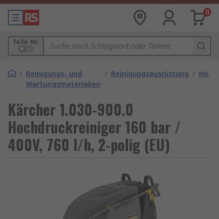
0
Teile-Nr.
/
Reinigungs- und
/
Reinigungsausrüstung
/
Hochd
Wartungsmaterialien
Kärcher 1.030-900.0
Hochdruckreiniger 160 bar /
400V, 760 l/h, 2-polig (EU)