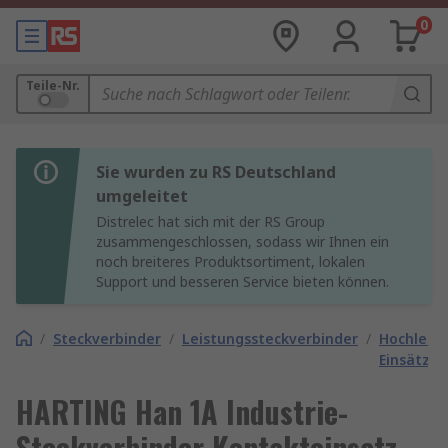
0
Teile-Nr.
Sie wurden zu RS Deutschland
umgeleitet
Distrelec hat sich mit der RS Group
zusammengeschlossen, sodass wir Ihnen ein
noch breiteres Produktsortiment, lokalen
Support und besseren Service bieten können.
/
Steckverbinder
/
Leistungssteckverbinder
/
Hochleist
Einsätze
HARTING Han 1A Industrie-
Steckverbinder Kontakteinsatz