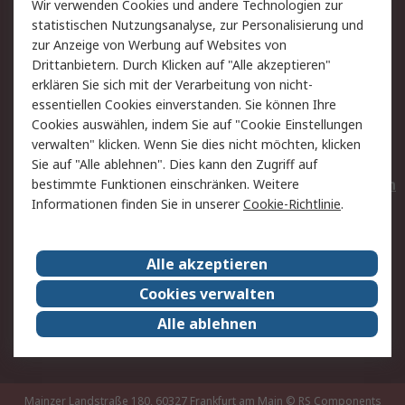
Wir verwenden Cookies und andere Technologien zur
Rücksendungen
Kontakt
statistischen Nutzungsanalyse, zur Personalisierung und
Hilfe
Privatkunden
zur Anzeige von Werbung auf Websites von
Drittanbietern. Durch Klicken auf "Alle akzeptieren"
Rechtliches
erklären Sie sich mit der Verarbeitung von nicht-
essentiellen Cookies einverstanden. Sie können Ihre
AGB
Datenschutz
Cookies auswählen, indem Sie auf "Cookie Einstellungen
Cookie-Richtlinie
Zahlungsbedingungen
verwalten" klicken. Wenn Sie dies nicht möchten, klicken
Copyright/Impressum
Entsorgung
Sie auf "Alle ablehnen". Dies kann den Zugriff auf
Elektrogeräte/Batterien
bestimmte Funktionen einschränken. Weitere
Informationen finden Sie in unserer
Cookie-Richtlinie
.
Über RS
Alle akzeptieren
Unternehmen
RS weltweit
Karriere bei RS
Nachhaltigkeit
Cookies verwalten
Qualität/Umwelt/Zertifikate
Presse-Center
Alle ablehnen
Event-Center
Mainzer Landstraße 180, 60327 Frankfurt am Main
© RS Components