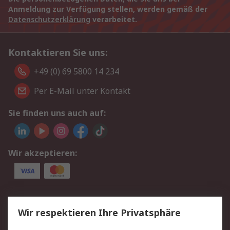
Anmeldung zur Verfügung stellen, werden gemäß der
Datenschutzerklärung
verarbeitet.
Kontaktieren Sie uns:
+49 (0) 69 5800 14 234
Per E-Mail unter Kontakt
Sie finden uns auch auf:
Wir akzeptieren:
Service
Wir respektieren Ihre Privatsphäre
Value Added Services
Lieferlösungen