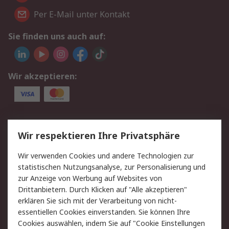
Per E-Mail unter Kontakt
Sie finden uns auch auf:
Wir akzeptieren:
Service
Wir respektieren Ihre Privatsphäre
Value Added Services
Lieferlösungen
Wir verwenden Cookies und andere Technologien zur
Rücksendungen
Kontakt
statistischen Nutzungsanalyse, zur Personalisierung und
Hilfe
Privatkunden
zur Anzeige von Werbung auf Websites von
Drittanbietern. Durch Klicken auf "Alle akzeptieren"
Rechtliches
erklären Sie sich mit der Verarbeitung von nicht-
essentiellen Cookies einverstanden. Sie können Ihre
AGB
Datenschutz
Cookies auswählen, indem Sie auf "Cookie Einstellungen