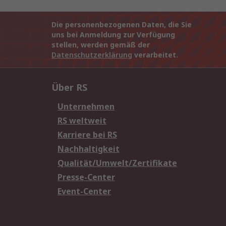
Die personenbezogenen Daten, die Sie
uns bei Anmeldung zur Verfügung
stellen, werden gemäß der
Datenschutzerklärung
verarbeitet.
Über RS
Unternehmen
RS weltweit
Karriere bei RS
Nachhaltigkeit
Qualität/Umwelt/Zertifikate
Presse-Center
Event-Center