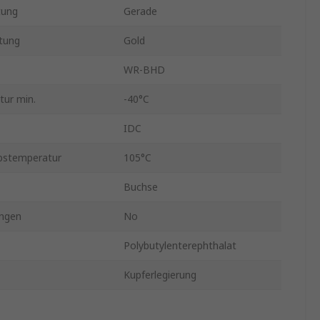
tung
Gerade
tung
Gold
WR-BHD
tur min.
-40°C
IDC
bstemperatur
105°C
Buchse
ngen
No
Polybutylenterephthalat
Kupferlegierung