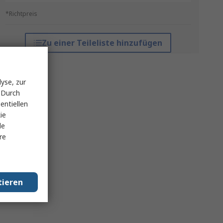
*Richtpreis
Zu einer Teileliste hinzufügen
yse, zur
 Durch
entiellen
ie
le
re
tieren