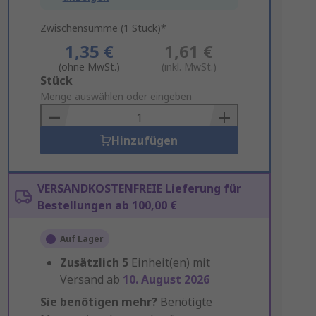
Zwischensumme (1 Stück)*
1,35 €
1,61 €
(ohne MwSt.)
(inkl. MwSt.)
Add
Stück
to
Menge auswählen oder eingeben
Basket
Hinzufügen
VERSANDKOSTENFREIE Lieferung für
Bestellungen ab 100,00 €
Auf Lager
Zusätzlich
5
Einheit(en) mit
Versand ab
10. August 2026
Sie benötigen mehr?
Benötigte