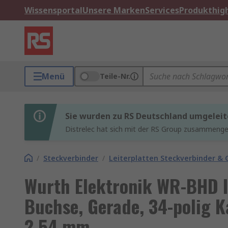
Wissensportal
Unsere Marken
Services
Produkthigh
Menü
Teile-Nr.
Sie wurden zu RS Deutschland umgeleit
Distrelec hat sich mit der RS Group zusammenges
/
Steckverbinder
/
Leiterplatten Steckverbinder &
Wurth Elektronik WR-BHD 
Buchse, Gerade, 34-polig Ka
2.54 mm