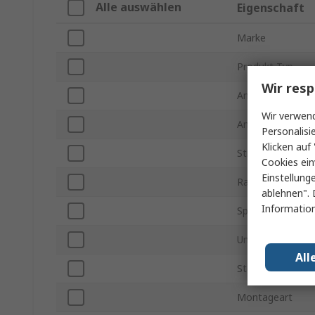
Alle auswählen
Eigenschaft
Marke
Produkt Typ
Wir resp
Anzahl der Kont
Wir verwend
Anzahl der Reihe
Personalisi
Klicken auf 
Stromstärke
Cookies ein
Einstellung
Rastermaß
ablehnen". 
Information
Spannung
Ummantelt/Nich
All
Steckverbinder 
Montageart