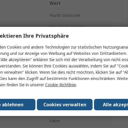
Wert
Wurth Elektronik
IDC-Steckverbinder
ektieren Ihre Privatsphäre
akte
34
en Cookies und andere Technologien zur statistischen Nutzungsanal
n
2
erung und zur Anzeige von Werbung auf Websites von Drittanbietern.
"Alle akzeptieren" erklären Sie sich mit der Verarbeitung von nicht-ess
1A
verstanden. Sie können Ihre Cookies auswählen, indem Sie auf "Cook
en verwalten" klicken. Wenn Sie dies nicht möchten, klicken Sie auf "Al
2.54mm
Dies kann den Zugriff auf bestimmte Funktionen einschränken. Weite
en finden Sie in unserer
Cookie-Richtlinie
.
250V ac
t ummantelt
Unisoliert
e ablehnen
Cookies verwalten
Alle akzep
Gender
Buchse
Kabel