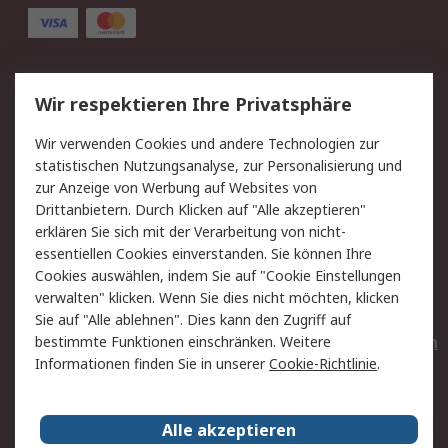
Service
Wir respektieren Ihre Privatsphäre
Value Added Services
Lieferlösungen
Wir verwenden Cookies und andere Technologien zur
Rücksendungen
Kontakt
statistischen Nutzungsanalyse, zur Personalisierung und
Hilfe
Privatkunden
zur Anzeige von Werbung auf Websites von
Drittanbietern. Durch Klicken auf "Alle akzeptieren"
Rechtliches
erklären Sie sich mit der Verarbeitung von nicht-
essentiellen Cookies einverstanden. Sie können Ihre
AGB
Datenschutz
Cookies auswählen, indem Sie auf "Cookie Einstellungen
Cookie-Richtlinie
Zahlungsbedingungen
verwalten" klicken. Wenn Sie dies nicht möchten, klicken
Copyright/Impressum
Entsorgung
Sie auf "Alle ablehnen". Dies kann den Zugriff auf
Elektrogeräte/Batterien
bestimmte Funktionen einschränken. Weitere
Informationen finden Sie in unserer
Cookie-Richtlinie
.
Über RS
Alle akzeptieren
Unternehmen
RS weltweit